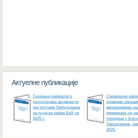
Актуелне публикације
Годишњи извјештај о
Специјални извје
резултатима активности
појавним облици
институције Омбудсмана
механизмима за
за људска права БиХ за
превенције од н
2025.г.
породици у Босн
Херцеговини, но
2025.