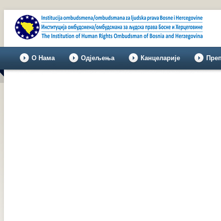
О Нама
Одјељења
Канцеларије
Пре