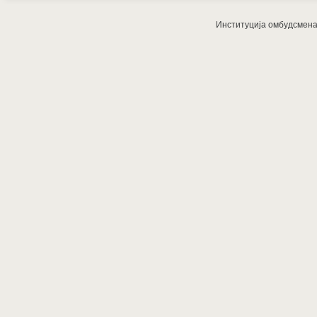
Институција омбудсмена з