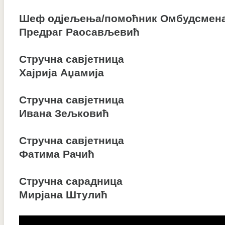
Шеф одјељења/помоћник Омбудсмен
Предраг Раосављевић
Стручна савјетница
Хајрија Аџамија
Стручна савјетница
Ивана Зељковић
Стручна савјетница
Фатима Рачић
Стручна сарадница
Мирјана Штулић