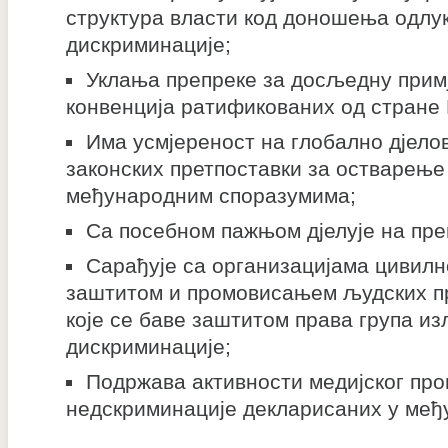
структура власти код доношења одлук
дискриминације;
Уклања препреке за досљедну прим
конвенција ратификованих од стране
Има усмјереност на глобално дјел
законских претпоставки за остварење
међународним споразумима;
Са посебном пажњом дјелује на пре
Сарађује са организацијама цивилн
заштитом и промовисањем људских пр
које се баве заштитом права група и
дискриминације;
Подржава активности медијског пр
недскриминације декларисаних у међ