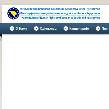
О Нама
Одјељења
Канцеларије
Пре