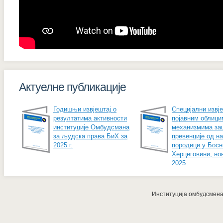
Актуелне публикације
Годишњи извјештај о
Специјални извје
резултатима активности
појавним облици
институције Омбудсмана
механизмима за
за људска права БиХ за
превенције од н
2025.г.
породици у Босн
Херцеговини, но
2025.
Институција омбудсмена з