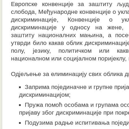
Европске конвенције за заштиту људ
слобода, Међународне конвенције о укл
дискриминације, Конвенције о у
дискриминације у односу на жене, 
заштиту националних мањина, а посе
утврди било какав облик дискриминације
полу, језику, политичком или ка
националном или социјалном поријеклу,
Одјељење за елиминацију свих облика д
Заприма појединачне и групне прија
дискриминацијом;
Пружа помоћ особама и групама осо
пријаву због дискриминације при покр
Подузима радње испитивања поједи