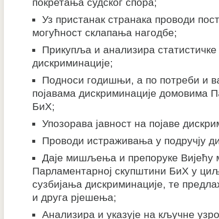
покретања судског спора;
Уз пристанак странака проводи пос
могућност склапања нагодбе;
Прикупља и анализира статистичке 
дискриминације;
Подноси годишњи, а по потреби и в
појавама дискриминације домовима 
БиХ;
Упозорава јавност на појаве дискри
Проводи истраживања у подручју д
Даје мишљења и препоруке Вијећу 
Парламентарној скупштини БиХ у циљ
сузбијања дискриминације, те предла
и друга рјешења;
Анализира и указује на кључне уз