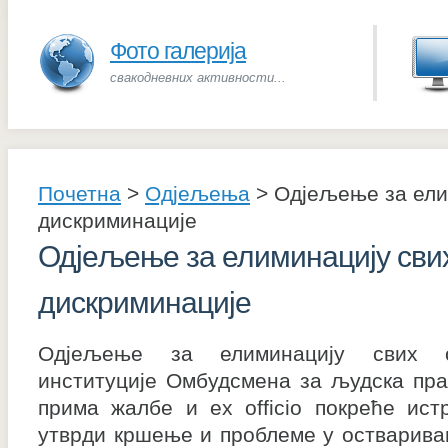
Фото галерија
свакодневних активности...
Почетна
>
Одјељења
>
Одјељење за ели
дискриминације
Одјељење за елиминацију сви
дискриминације
Одјељење за елиминацију свих о
институције Омбудсмена за људска пр
прима жалбе и ex officio покреће ист
утврди кршење и проблеме у остварива