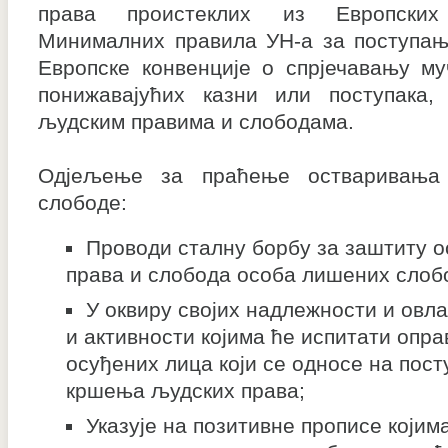
права проистеклих из Европских
Минималних правила УН-а за поступањ
Европске конвенције о спрјечавању м
понижавајућих казни или поступака,
људским правима и слободама.
Одјељење за праћење остваривања
слободе:
Проводи сталну борбу за заштиту о
права и слобода особа лишених слоб
У оквиру својих надлежности и овл
и активности којима ће испитати опр
осуђених лица који се односе на пост
кршења људских права;
Указује на позитивне прописе којима