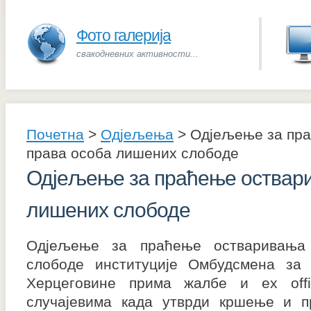
Фото галерија
свакодневних активности...
Почетна
>
Одјељења
>
Одјељење за пр
права особа лишених слободе
Одјељење за праћење оствар
лишених слободе
Одјељење за праћење остваривања
слободе институције Омбудсмена за
Херцеговине прима жалбе и ex offi
случајевима када утврди кршење и п