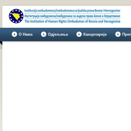
О Нама
Одјељења
Канцеларије
Пре