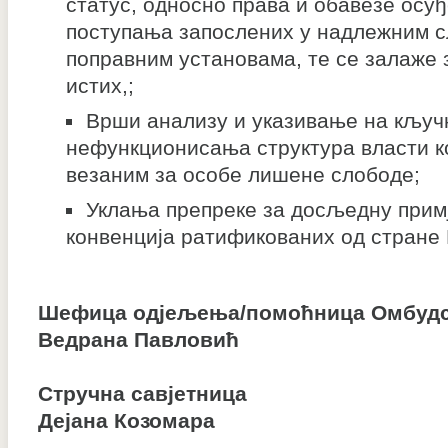
статус, односно права и обавезе осуђ
поступања запослених у надлежним с
поправним установама, те се залаже
истих,;
Врши анализу и указивање на кључ
нефункционисања структура власти к
везаним за особе лишене слободе;
Уклања препреке за досљедну прим
конвенција ратификованих од стране
Шефица одјељења/помоћница Омбуд
Ведрана Павловић
Стручна савјетница
Дејана Козомара