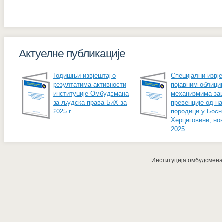
Актуелне публикације
Годишњи извјештај о
Специјални извје
резултатима активности
појавним облици
институције Омбудсмана
механизмима за
за људска права БиХ за
превенције од н
2025.г.
породици у Босн
Херцеговини, но
2025.
Институција омбудсмена з