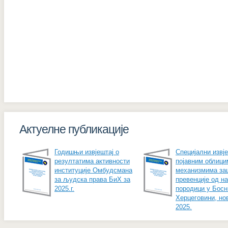
Актуелне публикације
Годишњи извјештај о
Специјални извје
резултатима активности
појавним облици
институције Омбудсмана
механизмима за
за људска права БиХ за
превенције од н
2025.г.
породици у Босн
Херцеговини, но
2025.