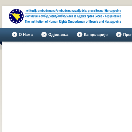
О Нама
Одјељења
Канцеларије
Пре