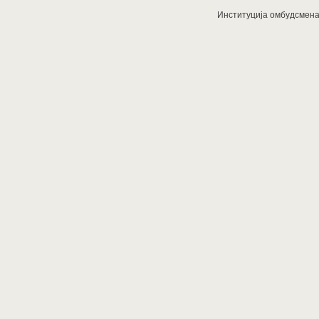
Институција омбудсмена з