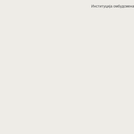
Институција омбудсмена з