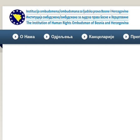
О Нама
Одјељења
Канцеларије
Пре