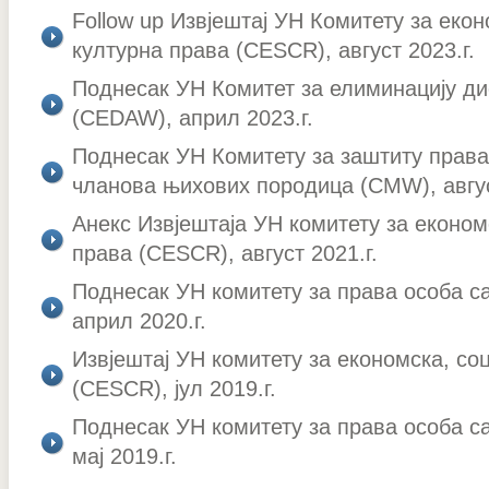
Follow up Извјештај УН Комитету за екон
културна права (CESCR), август 2023.г.
Поднесак УН Комитет за елиминацију д
(CEDAW), април 2023.г.
Поднесак УН Комитету за заштиту права
чланова њихових породица (CMW), авгус
Анекс Извјештаја УН комитету за економ
права (CESCR), август 2021.г.
Поднесак УН комитету за права особа с
април 2020.г.
Извјештај УН комитету за економска, со
(CESCR), јул 2019.г.
Поднесак УН комитету за права особа с
мај 2019.г.