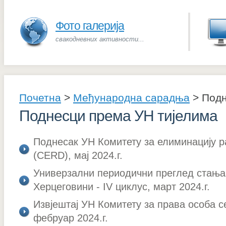
Фото галерија
свакодневних активности...
Почетна
>
Међународна сарадња
>
Подн
Поднесци према УН тијелима
Поднесак УН Комитету за елиминацију р
(CERD), мај 2024.г.
Универзални периодични преглед стања
Херцеговини - IV циклус, март 2024.г.
Извјештај УН Комитету за права особа 
фебруар 2024.г.