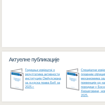
Актуелне публикације
Годишњи извјештај о
Специјални извје
резултатима активности
појавним облици
институције Омбудсмана
механизмима за
за људска права БиХ за
превенције од н
2025.г.
породици у Босн
Херцеговини, но
2025.