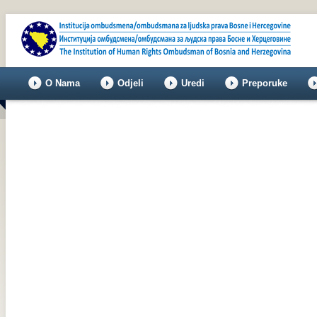
O Nama
Odjeli
Uredi
Preporuke