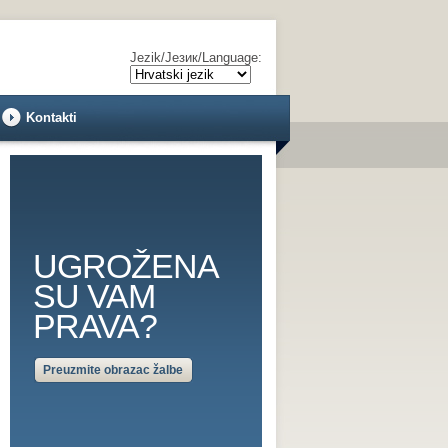
Jezik/Језик/Language:
Kontakti
UGROŽENA
SU VAM
PRAVA?
Preuzmite obrazac žalbe