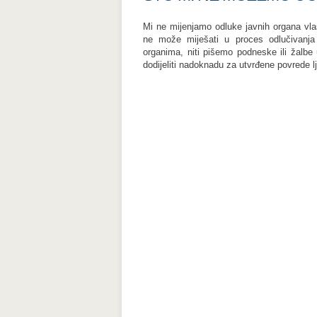
Mi ne mijenjamo odluke javnih organa vlas
ne može miješati u proces odlučivanja
organima, niti pišemo podneske ili žalb
dodijeliti nadoknadu za utvrđene povrede l