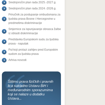
Srednjoročni plan rada 2025.-2027.g.
Srednjoročni plan rada 2024.-2026.g.
Priručnik za postupanje ombudsmana za
ljudska prava Bosne i Hercegovine u
predmetima diskriminacije
Smjernice za ispunjavanje obrasca žalbe
iz oblasti diskriminacije
Predstavka Europskom sudu za ljudska
prava - naputak
Put koji prolazi zahtjev pred Europskim
sudom za ljudska prava
Arhiva novosti
Štitimo prava fizičkih i pravnih
lica sukladno Ustavu BiH i
međunarodnim sporazumima
koji se nalaze u dodatku
Ustava...