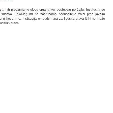
ti, niti preuzimamo ulogu organa koji postupaju po žalbi. Institucija se
 sudova. Također, mi ne zastupamo podnositelje žalbi pred javnim
e u njihovo ime. Institucija ombudsmana za ljudska prava BiH ne može
judskih prava.