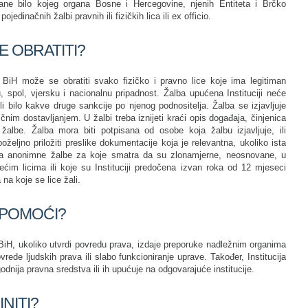
ane bilo kojeg organa Bosne i Hercegovine, njenih Entiteta i Brčko
jedinačnih žalbi pravnih ili fizičkih lica ili ex officio.
E OBRATITI?
 BiH može se obratiti svako fizičko i pravno lice koje ima legitiman
u, spol, vjersku i nacionalnu pripadnost. Žalba upućena Instituciji neće
ili bilo kakve druge sankcije po njenog podnositelja. Žalba se izjavljuje
ičnim dostavljanjem. U žalbi treba iznijeti kraći opis događaja, činjenica
žalbe. Žalba mora biti potpisana od osobe koja žalbu izjavljuje, ili
eljno priložiti preslike dokumentacije koja je relevantna, ukoliko ista
atra anonimne žalbe za koje smatra da su zlonamjerne, neosnovane, u
ćim licima ili koje su Instituciji predočena izvan roka od 12 mjeseci
na koje se lice žali.
 POMOĆI?
BiH, ukoliko utvrdi povredu prava, izdaje preporuke nadležnim organima
ede ljudskih prava ili slabo funkcioniranje uprave. Također, Institucija
dnija pravna sredstva ili ih upućuje na odgovarajuće institucije.
NITI?