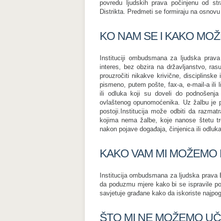
povredu ljudskih prava počinjenu od str
Distrikta. Predmeti se formiraju na osnovu po
KO NAM SE I KAKO MOŽ
Instituciji ombudsmana za ljudska prava
interes, bez obzira na državljanstvo, ras
prouzročiti nikakve krivične, disciplinske 
pismeno, putem pošte, fax-a, e-mail-a ili l
ili odluka koji su doveli do podnošenja 
ovlaštenog opunomoćenika. Uz žalbu je pož
postoji.Institucija može odbiti da razm
kojima nema žalbe, koje nanose štetu tre
nakon pojave događaja, činjenica ili odluka 
KAKO VAM MI MOŽEMO
Institucija ombudsmana za ljudska prava 
da poduzmu mjere kako bi se ispravile povr
savjetuje građane kako da iskoriste najpogo
ŠTO MI NE MOŽEMO UČI