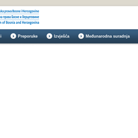
i
Preporuke
Izvješća
Međunarodna suradnja