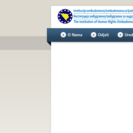
O Nama
Odjeli
Ured