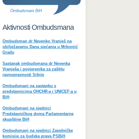
Ombudsmani BiH
Aktivnosti Ombudsmana
Ombudsman dr Nevenko Vranješ na
obilježavanju Dana sjećanja u Mrkonjić
Gradu
Sastanak ombudsmana dr Nevenka
Vranješa i povjerenika za zaštitu
ravnopravnosti Srbije
Ombudsmani na sastanku s
predstavnicima OHCHR-a i UNICEF-a u
BiH
Ombudsmani na sjednici
Predstavničkog doma Parlamentarne
skupštine BiH
Ombudsmani na sjednici Zajedničke
komisije za ljudska prava PSBiH