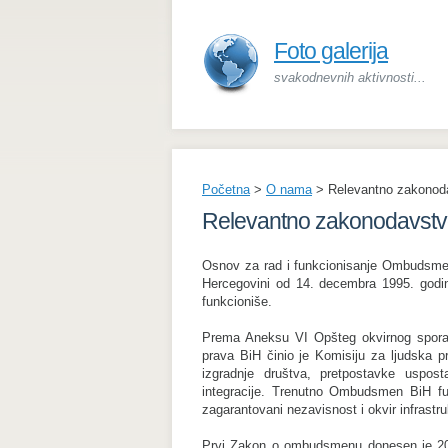
Foto galerija
svakodnevnih aktivnosti...
Početna
>
O nama
>
Relevantno zakonod
Relevantno zakonodavst
Osnov za rad i funkcionisanje Ombudsmen
Hercegovini od 14. decembra 1995. godin
funkcioniše.
Prema Aneksu VI Opšteg okvirnog spor
prava BiH činio je Komisiju za ljudska pr
izgradnje društva, pretpostavke uspos
integracije. Trenutno Ombudsmen BiH 
zagarantovani nezavisnost i okvir infrastru
Prvi Zakon o ombudsmenu donesen je 200