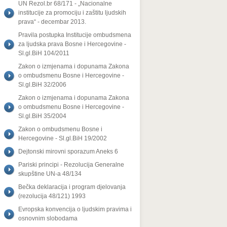
UN Rezol.br 68/171 - „Nacionalne
institucije za promociju i zaštitu ljudskih
prava“ - decembar 2013.
Pravila postupka Institucije ombudsmena
za ljudska prava Bosne i Hercegovine -
Sl.gl.BiH 104/2011
Zakon o izmjenama i dopunama Zakona
o ombudsmenu Bosne i Hercegovine -
Sl.gl.BiH 32/2006
Zakon o izmjenama i dopunama Zakona
o ombudsmenu Bosne i Hercegovine -
Sl.gl.BiH 35/2004
Zakon o ombudsmenu Bosne i
Hercegovine - Sl.gl.BiH 19/2002
Dejtonski mirovni sporazum Aneks 6
Pariski principi - Rezolucija Generalne
skupštine UN-a 48/134
Bečka deklaracija i program djelovanja
(rezolucija 48/121) 1993
Evropska konvencija o ljudskim pravima i
osnovnim slobodama