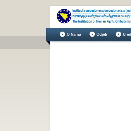
O Nama
Odjeli
Ured