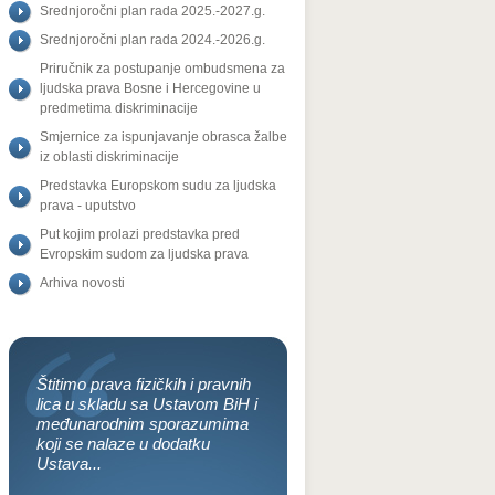
Srednjoročni plan rada 2025.-2027.g.
Srednjoročni plan rada 2024.-2026.g.
Priručnik za postupanje ombudsmena za
ljudska prava Bosne i Hercegovine u
predmetima diskriminacije
Smjernice za ispunjavanje obrasca žalbe
iz oblasti diskriminacije
Predstavka Europskom sudu za ljudska
prava - uputstvo
Put kojim prolazi predstavka pred
Evropskim sudom za ljudska prava
Arhiva novosti
Štitimo prava fizičkih i pravnih
lica u skladu sa Ustavom BiH i
međunarodnim sporazumima
koji se nalaze u dodatku
Ustava...