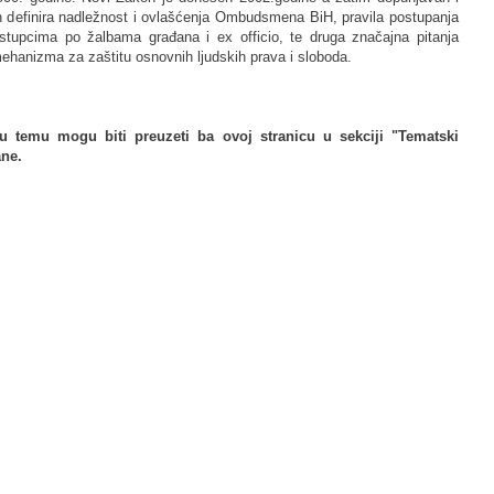
n definira nadležnost i ovlašćenja Ombudsmena BiH, pravila postupanja
ostupcima po žalbama građana i ex officio, te druga značajna pitanja
ehanizma za zaštitu osnovnih ljudskih prava i sloboda.
 temu mogu biti preuzeti ba ovoj stranicu u sekciji "Tematski
ane.