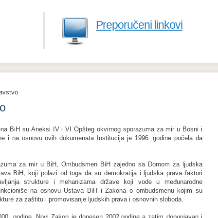
Preporučeni linkovi
avstvo
vo
a BiH su Aneksi IV i VI Opšteg okvirnog sporazuma za mir u Bosni i
e i na osnovu ovih dokumenata Institucija je 1996. godine počela da
azuma za mir u BiH, Ombudsmen BiH zajedno sa Domom za ljudska
ava BiH, koji polazi od toga da su demokratija i ljudska prava faktori
tavljanja strukture i mehanizama države koji vode u međunarodne
funkcioniše na osnovu Ustava BiH i Zakona o ombudsmenu kojim su
kture za zaštitu i promovisanje ljudskih prava i osnovnih sloboda.
0. godine. Novi Zakon je donesen 2002.godine a zatim dopunjavan i