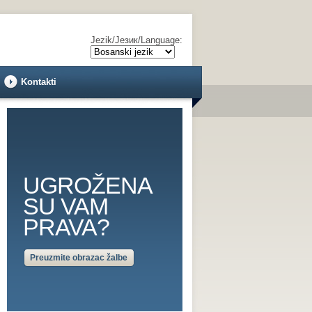
Jezik/Језик/Language:
Kontakti
UGROŽENA
SU VAM
PRAVA?
Preuzmite obrazac žalbe