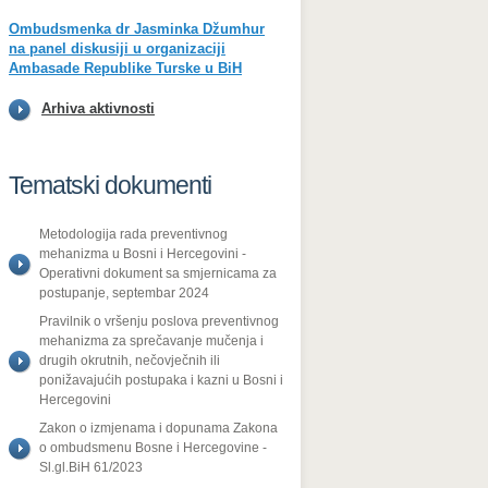
Ombudsmenka dr Jasminka Džumhur
na panel diskusiji u organizaciji
Ambasade Republike Turske u BiH
Arhiva aktivnosti
Tematski dokumenti
Metodologija rada preventivnog
mehanizma u Bosni i Hercegovini -
Operativni dokument sa smjernicama za
postupanje, septembar 2024
Pravilnik o vršenju poslova preventivnog
mehanizma za sprečavanje mučenja i
drugih okrutnih, nečovječnih ili
ponižavajućih postupaka i kazni u Bosni i
Hercegovini
Zakon o izmjenama i dopunama Zakona
o ombudsmenu Bosne i Hercegovine -
Sl.gl.BiH 61/2023