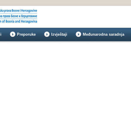
i
Preporuke
Izvještaji
Međunarodna saradnja