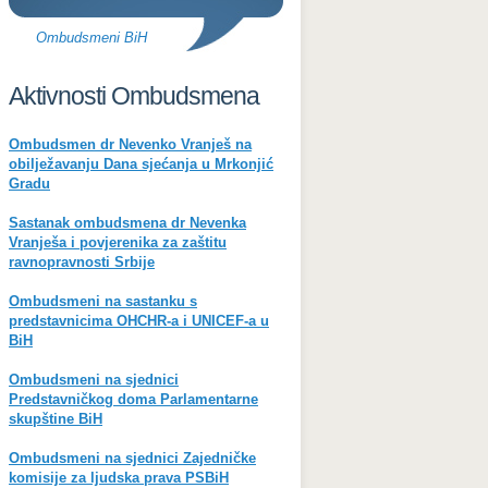
Ombudsmeni BiH
Aktivnosti Ombudsmena
Ombudsmen dr Nevenko Vranješ na
obilježavanju Dana sjećanja u Mrkonjić
Gradu
Sastanak ombudsmena dr Nevenka
Vranješa i povjerenika za zaštitu
ravnopravnosti Srbije
Ombudsmeni na sastanku s
predstavnicima OHCHR-a i UNICEF-a u
BiH
Ombudsmeni na sjednici
Predstavničkog doma Parlamentarne
skupštine BiH
Ombudsmeni na sjednici Zajedničke
komisije za ljudska prava PSBiH