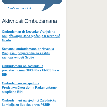
Ombudsmani BiH
Aktivnosti Ombudsmana
Ombudsman dr Nevenko Vranješ na
obilježavanju Dana sjećanja u Mrkonjić
Gradu
Sastanak ombudsmana dr Nevenka
Vranješa i povjerenika za zaštitu
ravnopravnosti Srbije
Ombudsmani na sastanku s
predstavnicima OHCHR-a i UNICEF-a u
BiH
Ombudsmani na sjednici
Predstavničkog doma Parlamentarne
skupštine BiH
Ombudsmani na sjednici Zajedničke
komisije za ljudska prava PSBiH