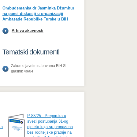
Ombudsmanka dr Jasminka Džumhur
na panel diskusiji u organizaciji
Ambasade Republike Turske u BiH
Arhiva aktivnosti
Tematski dokumenti
Zakon o javnim nabavama BiH Sl.
glasnik 49/04
P-83/25 - Preporuka u
svezi postupanja 31-og
za
djeteta koja su pronađena
bez roditeljske pratnje na