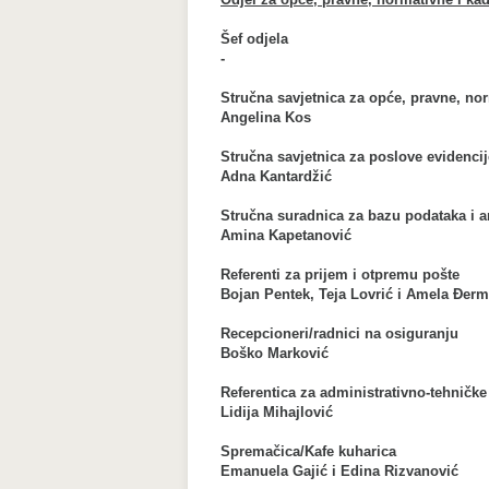
Šef odjela
-
Stručna savjetnica za opće, pravne, no
Angelina Kos
Stručna savjetnica za poslove evidencij
Adna Kantardžić
Stručna suradnica za bazu podataka i a
Amina Kapetanović
Referenti za prijem i otpremu pošte
Bojan Pentek, Teja Lovrić i Amela Đer
Recepcioneri/radnici na osiguranju
Boško Marković
Referentica za administrativno-tehničk
Lidija Mihajlović
Spremačica/Kafe kuharica
Emanuela Gajić i Edina Rizvanović