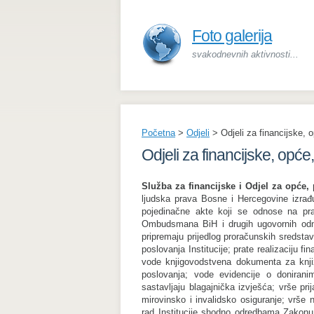
Foto galerija
svakodnevnih aktivnosti...
Početna
>
Odjeli
>
Odjeli za financijske,
Odjeli za financijske, opć
Služba za financijske i Odjel za opće,
ljudska prava Bosne i Hercegovine izrađu
pojedinačne akte koji se odnose na prav
Ombudsmana BiH i drugih ugovornih odn
pripremaju prijedlog proračunskih sredstava
poslovanja Institucije; prate realizaciju fi
vode knjigovodstvena dokumenta za knjiže
poslovanja; vode evidencije o donirani
sastavljaju blagajnička izvješća; vrše prij
mirovinsko i invalidsko osiguranje; vrše
rad Institucije shodno odredbama Zakonu 