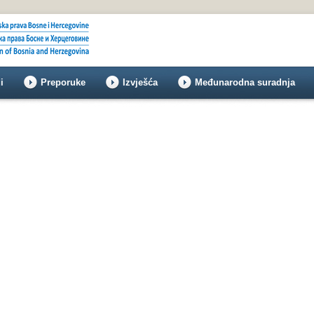
i
Preporuke
Izvješća
Međunarodna suradnja