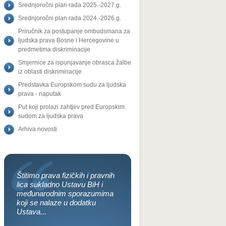
Srednjoročni plan rada 2025.-2027.g.
Srednjoročni plan rada 2024.-2026.g.
Priručnik za postupanje ombudsmana za
ljudska prava Bosne i Hercegovine u
predmetima diskriminacije
Smjernice za ispunjavanje obrasca žalbe
iz oblasti diskriminacije
Predstavka Europskom sudu za ljudska
prava - naputak
Put koji prolazi zahtjev pred Europskim
sudom za ljudska prava
Arhiva novosti
Štitimo prava fizičkih i pravnih
lica sukladno Ustavu BiH i
međunarodnim sporazumima
koji se nalaze u dodatku
Ustava...