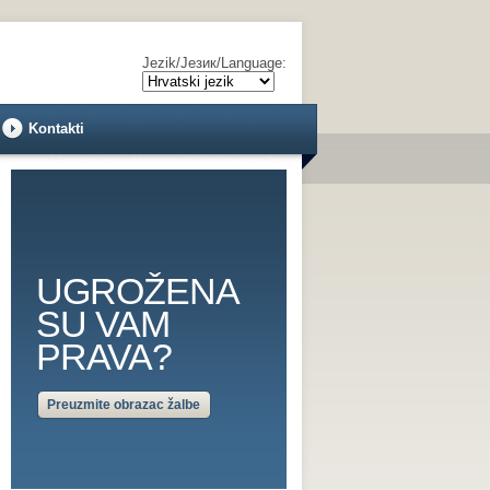
Jezik/Језик/Language:
Kontakti
UGROŽENA
SU VAM
PRAVA?
Preuzmite obrazac žalbe