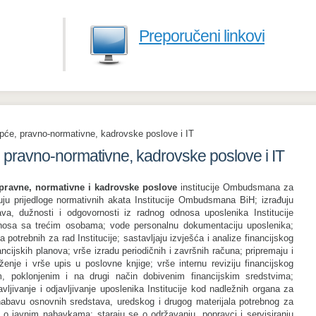
Preporučeni linkovi
 opće, pravno-normativne, kadrovske poslove i IT
e, pravno-normativne, kadrovske poslove i IT
 pravne, normativne i kadrovske poslove
institucije Ombudsmana za
ju prijedloge normativnih akata Institucije Ombudsmana BiH; izrađuju
a, dužnosti i odgovornosti iz radnog odnosa uposlenika Institucije
osa sa trećim osobama; vode personalnu dokumentaciju uposlenika;
 potrebnih za rad Institucije; sastavljaju izvješća i analize financijskog
nancijskih planova; vrše izradu periodičnih i završnih računa; pripremaju i
nje i vrše upis u poslovne knjige; vrše internu reviziju financijskog
m, poklonjenim i na drugi način dobivenim financijskim sredstvima;
avljivanje i odjavljivanje uposlenika Institucije kod nadležnih organa za
 nabavu osnovnih sredstava, uredskog i drugog materijala potrebnog za
o javnim nabavkama; staraju se o održavanju, popravci i servisiranju