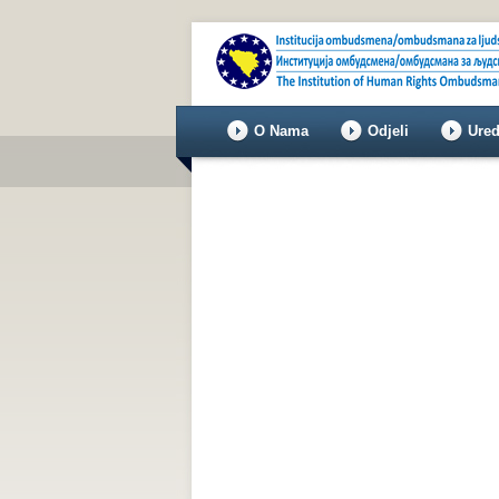
O Nama
Odjeli
Ured