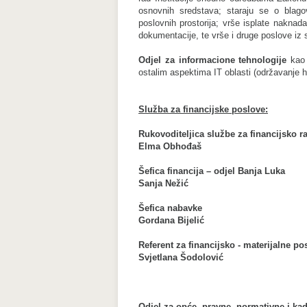
osnovnih sredstava; staraju se o blag
poslovnih prostorija; vrše isplate naknad
dokumentacije, te vrše i druge poslove i
Odjel za informacione tehnologije
kao 
ostalim aspektima IT oblasti (održavanje h
Služba za financijske poslove:
Rukovoditeljica službe za financijsko 
Elma Obhođaš
Šefica financija – odjel Banja Luka
Sanja Nežić
Šefica nabavke
Gordana Bijelić
Referent za financijsko - materijalne po
Svjetlana Šodolović
Odjel za opće, pravne, normativne i ka