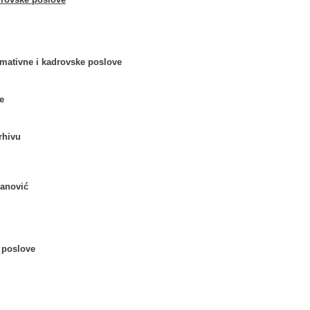
rmativne i kadrovske poslove
e
rhivu
manović
e poslove