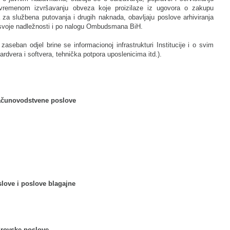
ovremenom izvršavanju obveza koje proizilaze iz ugovora o zakupu
a za službena putovanja i drugih naknada, obavljaju poslove arhiviranja
z svoje nadležnosti i po nalogu Ombudsmana BiH.
zaseban odjel brine se informacionoj infrastrukturi Institucije i o svim
ardvera i softvera, tehnička potpora uposlenicima itd.).
računovodstvene poslove
slove i poslove blagajne
drovske poslove