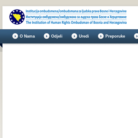
O Nama
Odjeli
Uredi
Preporuke