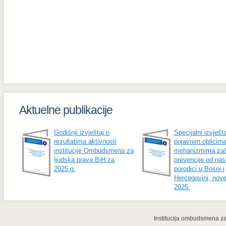
Aktuelne publikacije
Godišnji izvještaj o
Specijalni izvješta
rezultatima aktivnosti
pojavnim oblicima
institucije Ombudsmena za
mehanizmima zašt
ljudska prava BiH za
prevencije od nasi
2025.g.
porodici u Bosni i
Hercegovini, nov
2025.
Institucija ombudsmena za 