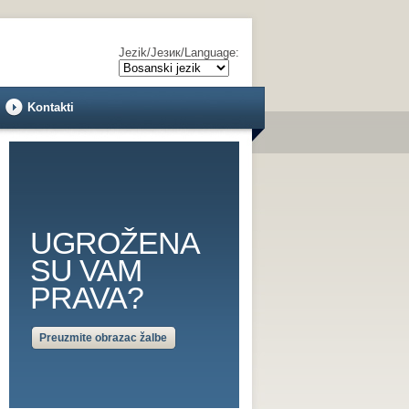
Jezik/Језик/Language:
Kontakti
UGROŽENA
SU VAM
PRAVA?
Preuzmite obrazac žalbe