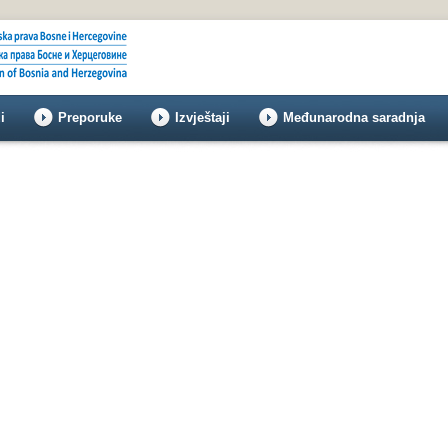
i
Preporuke
Izvještaji
Međunarodna saradnja