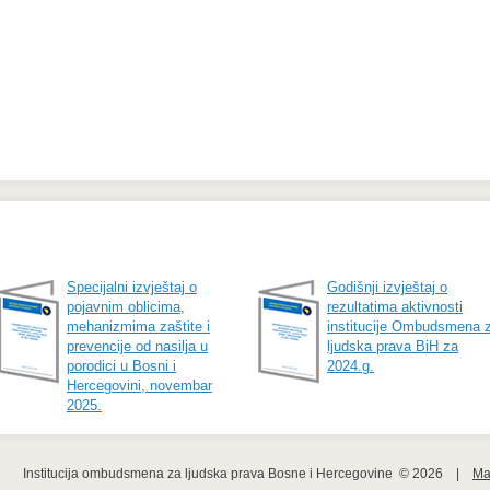
Specijalni izvještaj o
Godišnji izvještaj o
pojavnim oblicima,
rezultatima aktivnosti
mehanizmima zaštite i
institucije Ombudsmena 
prevencije od nasilja u
ljudska prava BiH za
porodici u Bosni i
2024.g.
Hercegovini, novembar
2025.
Institucija ombudsmena za ljudska prava Bosne i Hercegovine  © 2026    |    
Ma