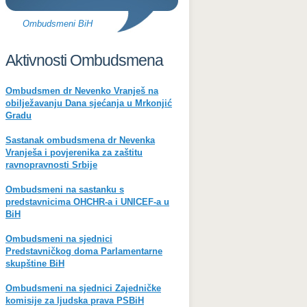
Ombudsmeni BiH
Aktivnosti Ombudsmena
Ombudsmen dr Nevenko Vranješ na
obilježavanju Dana sjećanja u Mrkonjić
Gradu
Sastanak ombudsmena dr Nevenka
Vranješa i povjerenika za zaštitu
ravnopravnosti Srbije
Ombudsmeni na sastanku s
predstavnicima OHCHR-a i UNICEF-a u
BiH
Ombudsmeni na sjednici
Predstavničkog doma Parlamentarne
skupštine BiH
Ombudsmeni na sjednici Zajedničke
komisije za ljudska prava PSBiH