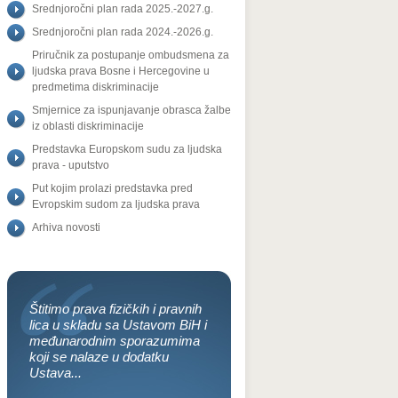
Srednjoročni plan rada 2025.-2027.g.
Srednjoročni plan rada 2024.-2026.g.
Priručnik za postupanje ombudsmena za
ljudska prava Bosne i Hercegovine u
predmetima diskriminacije
Smjernice za ispunjavanje obrasca žalbe
iz oblasti diskriminacije
Predstavka Europskom sudu za ljudska
prava - uputstvo
Put kojim prolazi predstavka pred
Evropskim sudom za ljudska prava
Arhiva novosti
Štitimo prava fizičkih i pravnih
lica u skladu sa Ustavom BiH i
međunarodnim sporazumima
koji se nalaze u dodatku
Ustava...