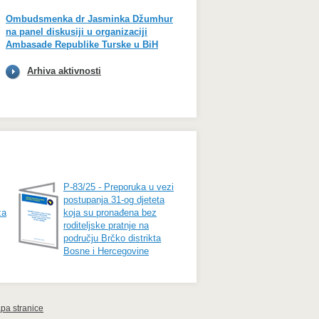
Ombudsmenka dr Jasminka Džumhur
na panel diskusiji u organizaciji
Ambasade Republike Turske u BiH
Arhiva aktivnosti
P-83/25 - Preporuka u vezi
postupanja 31-og djeteta
za
koja su pronađena bez
roditeljske pratnje na
području Brčko distrikta
Bosne i Hercegovine
pa stranice