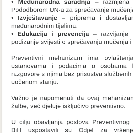
•
Međunarodna saradnja
– razmjena 
Pododborom UN-a za sprečavanje mučenj
•
Izvještavanje
– priprema i dostavlja
međunarodnim tijelima.
•
Edukacija i prevencija
– razvijanje 
podizanje svijesti o sprečavanju mučenja i
Preventivni mehanizam ima ovlaštenj
ustanovama i podacima o osobama li
razgovore s njima bez prisustva službenih l
uočenom stanju.
Važno je napomenuti da ovaj mehanizam
žalbe, već djeluje isključivo preventivno.
U cilju obavljanja poslova Preventivn
BiH uspostavili su Odjel za vršenj