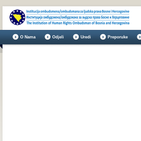
O Nama
Odjeli
Uredi
Preporuke