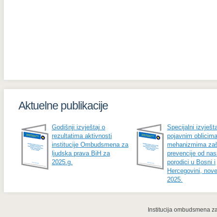
Aktuelne publikacije
Godišnji izvještaj o
Specijalni izvješta
rezultatima aktivnosti
pojavnim oblicima
institucije Ombudsmena za
mehanizmima zašt
ljudska prava BiH za
prevencije od nasi
2025.g.
porodici u Bosni i
Hercegovini, nov
2025.
Institucija ombudsmena za 