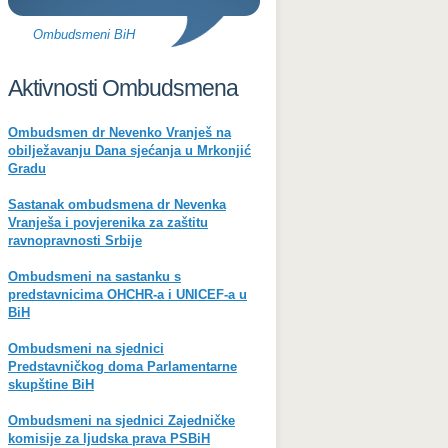
Ombudsmeni BiH
Aktivnosti Ombudsmena
Ombudsmen dr Nevenko Vranješ na
obilježavanju Dana sjećanja u Mrkonjić
Gradu
Sastanak ombudsmena dr Nevenka
Vranješa i povjerenika za zaštitu
ravnopravnosti Srbije
Ombudsmeni na sastanku s
predstavnicima OHCHR-a i UNICEF-a u
BiH
Ombudsmeni na sjednici
Predstavničkog doma Parlamentarne
skupštine BiH
Ombudsmeni na sjednici Zajedničke
komisije za ljudska prava PSBiH