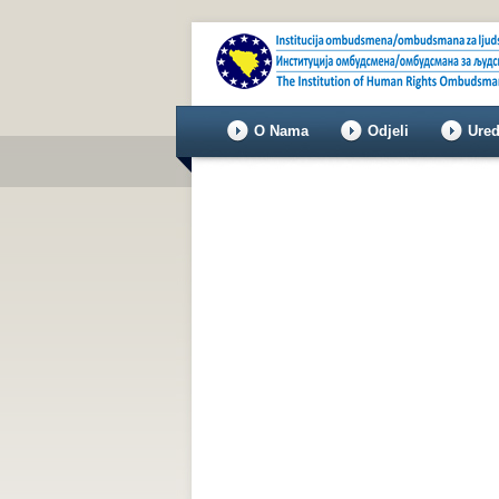
O Nama
Odjeli
Ured