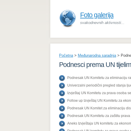
Foto galerija
svakodnevnih aktivnosti...
Početna
>
Međunarodna saradnja
>
Podne
Podnesci prema UN tijeli
Podnesak UN Komitetu za eliminaciju ra
Univerzalni periodični pregled stanja lju
Izvještaj UN Komitetu za prava osoba se
Follow up Izvještaj UN Komitetu za ekon
Podnesak UN Komitet za eliminaciju di
Podnesak UN Komitetu za zaštitu prava 
Aneks Izvještaja UN komitetu za ekonom