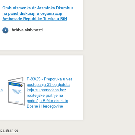
Ombudsmenka dr Jasminka Džumhur
na panel diskusiji u organizaciji
Ambasade Republike Turske u BiH
Arhiva aktivnosti
P-83/25 - Preporuka u vezi
postupanja 31-og djeteta
za
koja su pronađena bez
roditeljske pratnje na
području Brčko distrikta
Bosne i Hercegovine
pa stranice