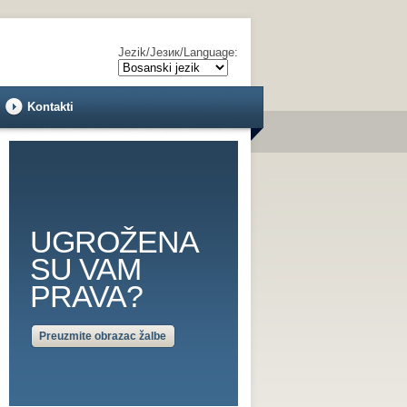
Jezik/Језик/Language:
Kontakti
UGROŽENA
SU VAM
PRAVA?
Preuzmite obrazac žalbe