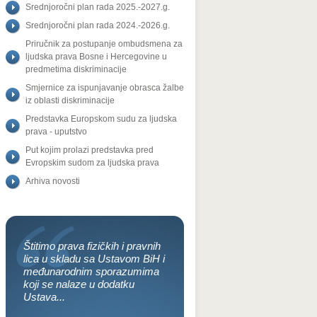
Srednjoročni plan rada 2025.-2027.g.
Srednjoročni plan rada 2024.-2026.g.
Priručnik za postupanje ombudsmena za
ljudska prava Bosne i Hercegovine u
predmetima diskriminacije
Smjernice za ispunjavanje obrasca žalbe
iz oblasti diskriminacije
Predstavka Europskom sudu za ljudska
prava - uputstvo
Put kojim prolazi predstavka pred
Evropskim sudom za ljudska prava
Arhiva novosti
Štitimo prava fizičkih i pravnih
lica u skladu sa Ustavom BiH i
međunarodnim sporazumima
koji se nalaze u dodatku
Ustava...