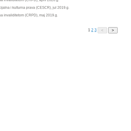
 invaliditetom (CRPD), april 2020.g.
ijalna i kulturna prava (CESCR), jul 2019.g.
a invaliditetom (CRPD), maj 2019.g.
1
2
3