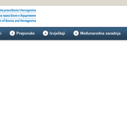
i
Preporuke
Izvještaji
Međunarodna saradnja