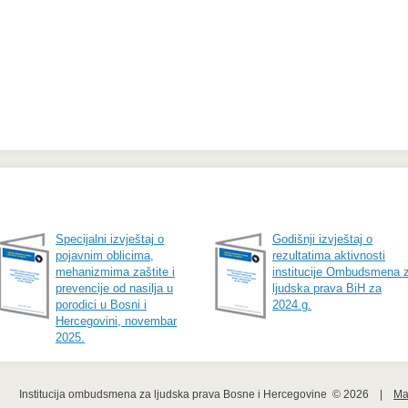
Specijalni izvještaj o
Godišnji izvještaj o
pojavnim oblicima,
rezultatima aktivnosti
mehanizmima zaštite i
institucije Ombudsmena 
prevencije od nasilja u
ljudska prava BiH za
porodici u Bosni i
2024.g.
Hercegovini, novembar
2025.
Institucija ombudsmena za ljudska prava Bosne i Hercegovine  © 2026    |    
Ma