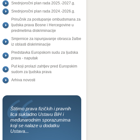
Srednjoročni plan rada 2025.-2027.g.
Srednjoročni plan rada 2024.-2026.g.
Priručnik za postupanje ombudsmana za
ljudska prava Bosne i Hercegovine u
predmetima diskriminacije
Smjernice za ispunjavanje obrasca žalbe
iz oblasti diskriminacije
Predstavka Europskom sudu za ljudska
prava - naputak
Put koji prolazi zahtjev pred Europskim
sudom za ljudska prava
Arhiva novosti
Štitimo prava fizičkih i pravnih
lica sukladno Ustavu BiH i
međunarodnim sporazumima
koji se nalaze u dodatku
Ustava...