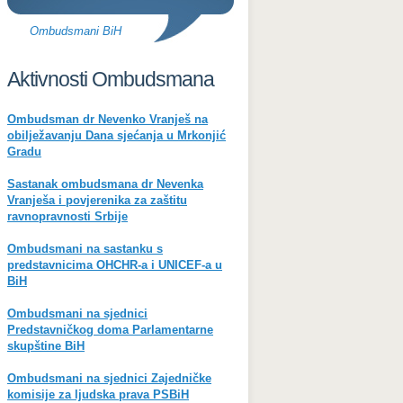
Ombudsmani BiH
Aktivnosti Ombudsmana
Ombudsman dr Nevenko Vranješ na
obilježavanju Dana sjećanja u Mrkonjić
Gradu
Sastanak ombudsmana dr Nevenka
Vranješa i povjerenika za zaštitu
ravnopravnosti Srbije
Ombudsmani na sastanku s
predstavnicima OHCHR-a i UNICEF-a u
BiH
Ombudsmani na sjednici
Predstavničkog doma Parlamentarne
skupštine BiH
Ombudsmani na sjednici Zajedničke
komisije za ljudska prava PSBiH