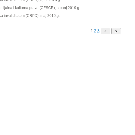
 invaliditetom (CRPD), april 2020.g.
cijalna i kulturna prava (CESCR), srpanj 2019.g.
a invaliditetom (CRPD), maj 2019.g.
1
2
3