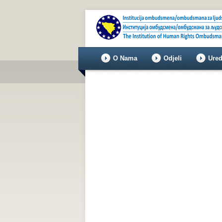
O Nama
Odjeli
Ured