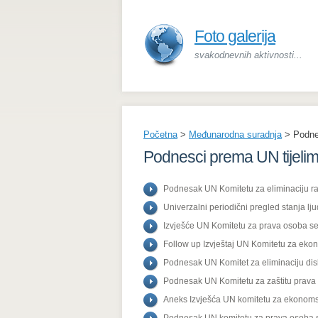
Foto galerija
svakodnevnih aktivnosti...
Početna
>
Međunarodna suradnja
>
Podne
Podnesci prema UN tijeli
Podnesak UN Komitetu za eliminaciju ra
Univerzalni periodični pregled stanja lju
Izvješće UN Komitetu za prava osoba se
Follow up Izvještaj UN Komitetu za ekon
Podnesak UN Komitet za eliminaciju di
Podnesak UN Komitetu za zaštitu prava 
Aneks Izvješća UN komitetu za ekonomsk