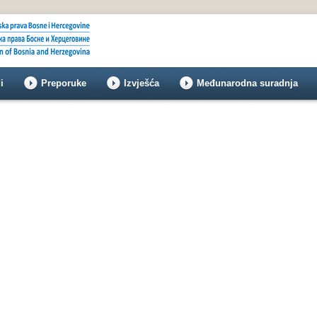
i
Preporuke
Izvješća
Međunarodna suradnja