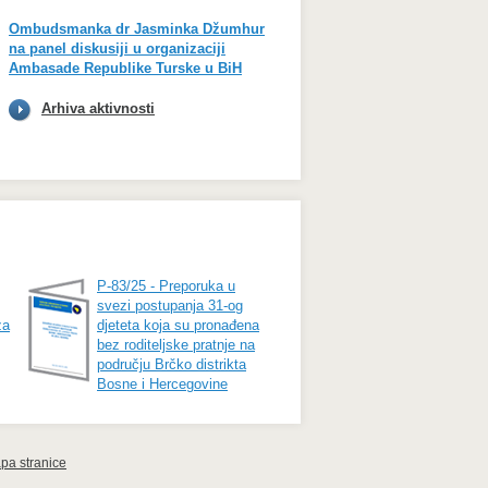
Ombudsmanka dr Jasminka Džumhur
na panel diskusiji u organizaciji
Ambasade Republike Turske u BiH
Arhiva aktivnosti
P-83/25 - Preporuka u
svezi postupanja 31-og
za
djeteta koja su pronađena
bez roditeljske pratnje na
području Brčko distrikta
Bosne i Hercegovine
pa stranice