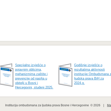
Specijalno izvješće o
Godišnje izvješće o
pojavnim oblicima,
rezultatima aktivnosti
mehanizmima zaštite i
institucije Ombudsmana 
prevencije od nasilja u
ljudska prava BiH za
obitelji u Bosni i
2024.g.
Hercegovini, studeni 2025.
Institucija ombudsmana za ljudska prava Bosne i Hercegovine  © 2026    |    
Ma