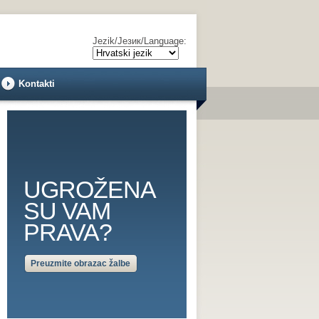
Jezik/Језик/Language:
Kontakti
UGROŽENA
SU VAM
PRAVA?
Preuzmite obrazac žalbe