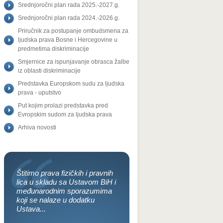
Srednjoročni plan rada 2025.-2027.g.
Srednjoročni plan rada 2024.-2026.g.
Priručnik za postupanje ombudsmena za
ljudska prava Bosne i Hercegovine u
predmetima diskriminacije
Smjernice za ispunjavanje obrasca žalbe
iz oblasti diskriminacije
Predstavka Europskom sudu za ljudska
prava - uputstvo
Put kojim prolazi predstavka pred
Evropskim sudom za ljudska prava
Arhiva novosti
Štitimo prava fizičkih i pravnih
lica u skladu sa Ustavom BiH i
međunarodnim sporazumima
koji se nalaze u dodatku
Ustava...