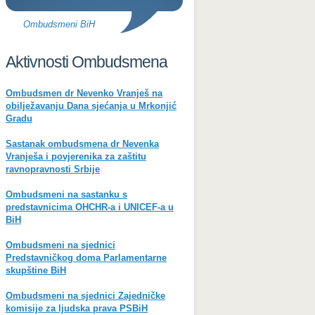
Ombudsmeni BiH
Aktivnosti Ombudsmena
Ombudsmen dr Nevenko Vranješ na
obilježavanju Dana sjećanja u Mrkonjić
Gradu
Sastanak ombudsmena dr Nevenka
Vranješa i povjerenika za zaštitu
ravnopravnosti Srbije
Ombudsmeni na sastanku s
predstavnicima OHCHR-a i UNICEF-a u
BiH
Ombudsmeni na sjednici
Predstavničkog doma Parlamentarne
skupštine BiH
Ombudsmeni na sjednici Zajedničke
komisije za ljudska prava PSBiH