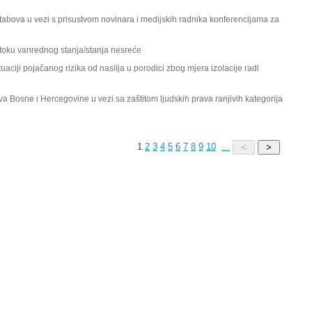
štabova u vezi s prisustvom novinara i medijskih radnika konferencijama za
 toku vanrednog stanja/stanja nesreće
aciji pojačanog rizika od nasilja u porodici zbog mjera izolacije radi
Bosne i Hercegovine u vezi sa zaštitom ljudskih prava ranjivih kategorija
1
2
3
4
5
6
7
8
9
10
...