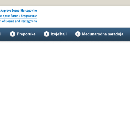
i
Preporuke
Izvještaji
Međunarodna saradnja