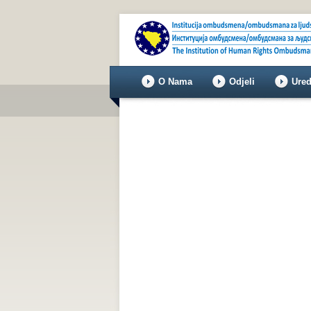
O Nama
Odjeli
Ured