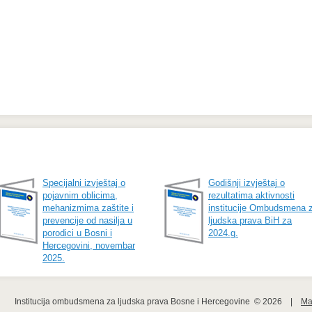
Specijalni izvještaj o
Godišnji izvještaj o
pojavnim oblicima,
rezultatima aktivnosti
mehanizmima zaštite i
institucije Ombudsmena 
prevencije od nasilja u
ljudska prava BiH za
porodici u Bosni i
2024.g.
Hercegovini, novembar
2025.
Institucija ombudsmena za ljudska prava Bosne i Hercegovine  © 2026    |    
Ma