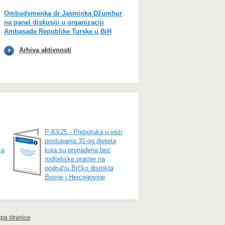
Ombudsmenka dr Jasminka Džumhur
na panel diskusiji u organizaciji
Ambasade Republike Turske u BiH
Arhiva aktivnosti
P-83/25 - Preporuka u vezi
postupanja 31-og djeteta
za
koja su pronađena bez
roditeljske pratnje na
području Brčko distrikta
Bosne i Hercegovine
pa stranice