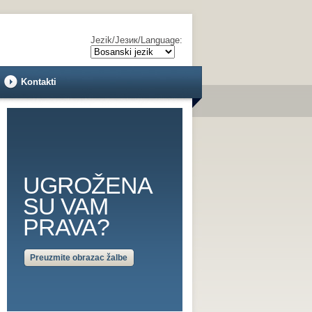
Jezik/Језик/Language:
Kontakti
UGROŽENA
SU VAM
PRAVA?
Preuzmite obrazac žalbe