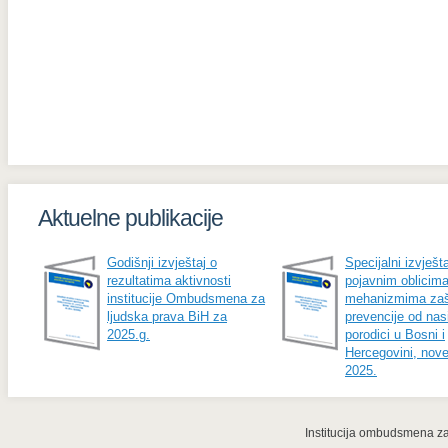
Aktuelne publikacije
Godišnji izvještaj o
Specijalni izvješta
rezultatima aktivnosti
pojavnim oblicima
institucije Ombudsmena za
mehanizmima zašt
ljudska prava BiH za
prevencije od nasi
2025.g.
porodici u Bosni i
Hercegovini, nov
2025.
Institucija ombudsmena za 