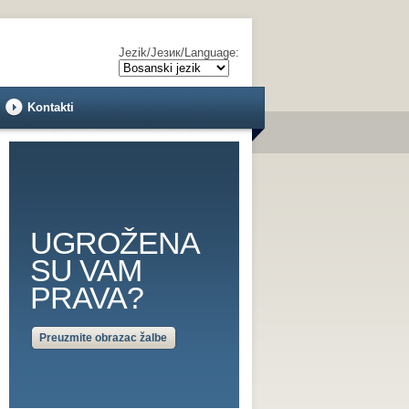
Jezik/Језик/Language:
Kontakti
UGROŽENA
SU VAM
PRAVA?
Preuzmite obrazac žalbe