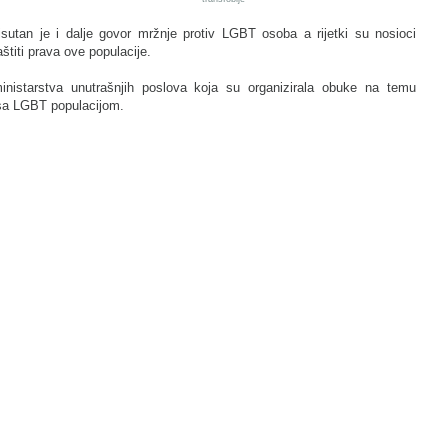
isutan je i dalje govor mržnje protiv LGBT osoba a rijetki su nosioci
aštiti prava ove populacije.
nistarstva unutrašnjih poslova koja su organizirala obuke na temu
a sa LGBT populacijom.