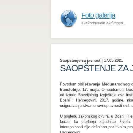
Foto galerija
svakodnevnih aktivnosti...
Saopštenje za javnost | 17.05.2021
SAOPŠTENJE ZA 
Povodom obilježavanja
Međunarodnog da
transfobije, 17. maja,
Ombudsmeni Bosne
od izrade Specijalnog izvještaja ove in
Bosni i Hercegovini, 2017. godine, nis
osiguravanju stvarne ravnopravnosti ovih 
U pogledu zakonskog okvira, u Bosni i Her
koraci ka uređenju zajednice života
interspolnosti nije definisan pozitivnim pr
Hercegovini.