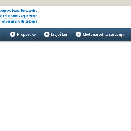
i
Preporuke
Izvještaji
Međunarodna saradnja