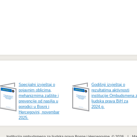
Specijalni izvještaj o
Godišnji izvještaj o
pojavnim oblicima,
rezultatima aktivnosti
mehanizmima zaštite i
institucije Ombudsmena 
prevencije od nasilja u
ljudska prava BiH za
porodici u Bosni i
2024.g.
Hercegovini, novembar
2025.
Institucija ombudsmena za ljudska prava Bosne i Hercegovine  © 2026    |    
Ma