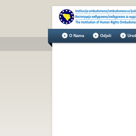
O Nama
Odjeli
Ured