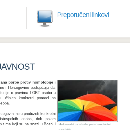
Preporučeni linkovi
JAVNOST
na borbe protiv homofobije i
 i Hercegovine podsjećaju da,
stitucije o pravima LGBT osoba u
u učinjeni konkretni pomaci na
osoba.
cegovini nisu preduzeti konkretni
 istospolnih osoba, dok pojam
opisima koji su na snazi u Bosni i
Međunarodni dana borbe protiv homofobije i
transfobije