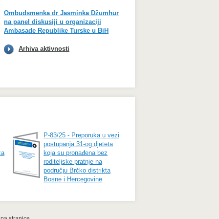
Ombudsmenka dr Jasminka Džumhur
na panel diskusiji u organizaciji
Ambasade Republike Turske u BiH
Arhiva aktivnosti
P-83/25 - Preporuka u vezi
postupanja 31-og djeteta
za
koja su pronađena bez
roditeljske pratnje na
području Brčko distrikta
Bosne i Hercegovine
pa stranice