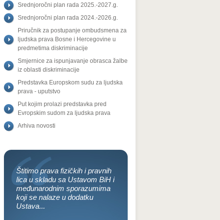
Srednjoročni plan rada 2025.-2027.g.
Srednjoročni plan rada 2024.-2026.g.
Priručnik za postupanje ombudsmena za
ljudska prava Bosne i Hercegovine u
predmetima diskriminacije
Smjernice za ispunjavanje obrasca žalbe
iz oblasti diskriminacije
Predstavka Europskom sudu za ljudska
prava - uputstvo
Put kojim prolazi predstavka pred
Evropskim sudom za ljudska prava
Arhiva novosti
Štitimo prava fizičkih i pravnih
lica u skladu sa Ustavom BiH i
međunarodnim sporazumima
koji se nalaze u dodatku
Ustava...