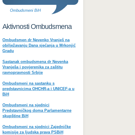
Ombudsmeni BiH
Aktivnosti Ombudsmena
Ombudsmen dr Nevenko Vranješ na
obilježavanju Dana sjećanja u Mrkonjić
Gradu
Sastanak ombudsmena dr Nevenka
Vranješa i povjerenika za zaštitu
ravnopravnosti Srbije
Ombudsmeni na sastanku s
predstavnicima OHCHR-a i UNICEF-a u
BiH
Ombudsmeni na sjednici
Predstavničkog doma Parlamentarne
skupštine BiH
Ombudsmeni na sjednici Zajedničke
komisije za ljudska prava PSBiH