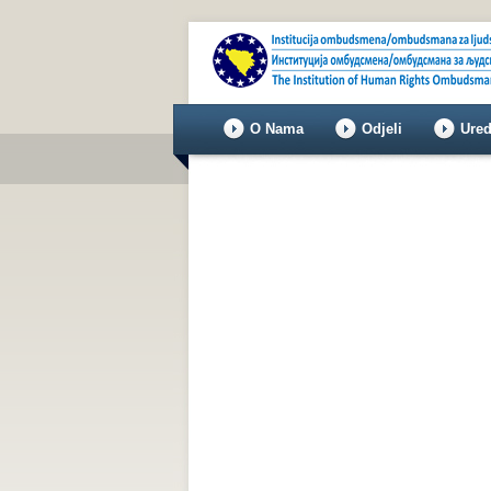
O Nama
Odjeli
Ured