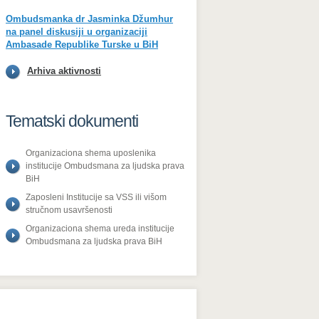
Ombudsmanka dr Jasminka Džumhur
na panel diskusiji u organizaciji
Ambasade Republike Turske u BiH
Arhiva aktivnosti
Tematski dokumenti
Organizaciona shema uposlenika
institucije Ombudsmana za ljudska prava
BiH
Zaposleni Institucije sa VSS ili višom
stručnom usavršenosti
Organizaciona shema ureda institucije
Ombudsmаna za ljudska prava BiH