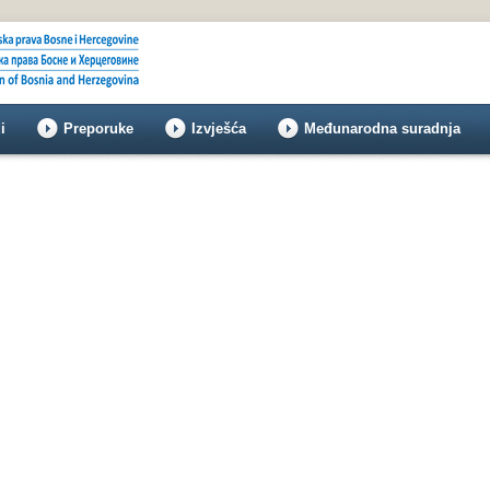
i
Preporuke
Izvješća
Međunarodna suradnja