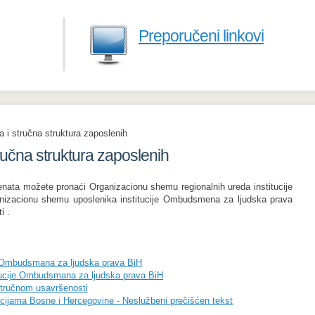
Preporučeni linkovi
 i stručna struktura zaposlenih
učna struktura zaposlenih
enata možete pronaći Organizacionu shemu regionalnih ureda institucije
izacionu shemu uposlenika institucije Ombudsmena za ljudska prava
i .
e Ombudsmana za ljudska prava BiH
tucije Ombudsmana za ljudska prava BiH
 stručnom usavršenosti
cijama Bosne i Hercegovine - Neslužbeni prečišćen tekst