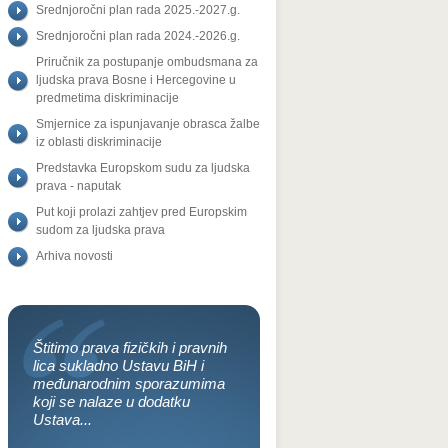
Srednjoročni plan rada 2025.-2027.g.
Srednjoročni plan rada 2024.-2026.g.
Priručnik za postupanje ombudsmana za
ljudska prava Bosne i Hercegovine u
predmetima diskriminacije
Smjernice za ispunjavanje obrasca žalbe
iz oblasti diskriminacije
Predstavka Europskom sudu za ljudska
prava - naputak
Put koji prolazi zahtjev pred Europskim
sudom za ljudska prava
Arhiva novosti
Štitimo prava fizičkih i pravnih
lica sukladno Ustavu BiH i
međunarodnim sporazumima
koji se nalaze u dodatku
Ustava...