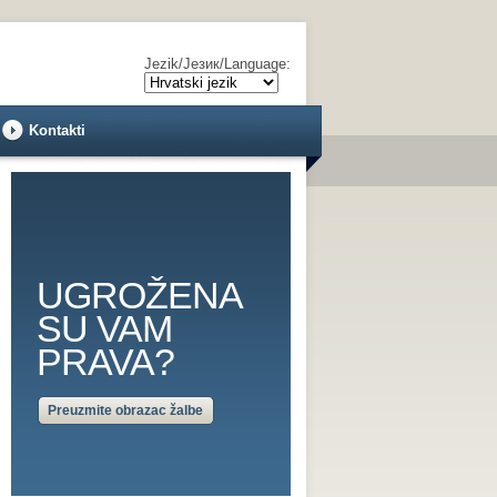
Jezik/Језик/Language:
Kontakti
UGROŽENA
SU VAM
PRAVA?
Preuzmite obrazac žalbe