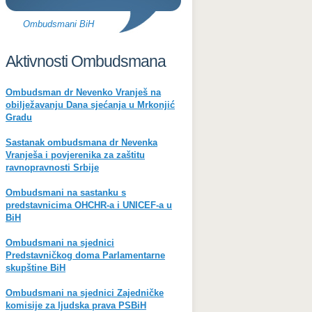
Ombudsmani BiH
Aktivnosti Ombudsmana
Ombudsman dr Nevenko Vranješ na
obilježavanju Dana sjećanja u Mrkonjić
Gradu
Sastanak ombudsmana dr Nevenka
Vranješa i povjerenika za zaštitu
ravnopravnosti Srbije
Ombudsmani na sastanku s
predstavnicima OHCHR-a i UNICEF-a u
BiH
Ombudsmani na sjednici
Predstavničkog doma Parlamentarne
skupštine BiH
Ombudsmani na sjednici Zajedničke
komisije za ljudska prava PSBiH