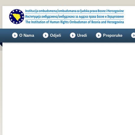
O Nama
Odjeli
Uredi
Preporuke