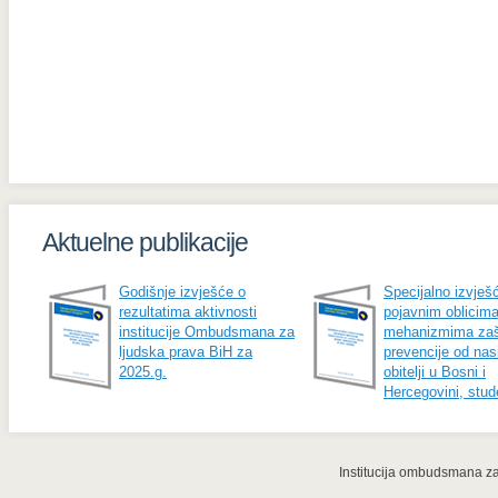
Aktuelne publikacije
Godišnje izvješće o
Specijalno izvješ
rezultatima aktivnosti
pojavnim oblicima
institucije Ombudsmana za
mehanizmima zašt
ljudska prava BiH za
prevencije od nasi
2025.g.
obitelji u Bosni i
Hercegovini, stud
Institucija ombudsmana za 