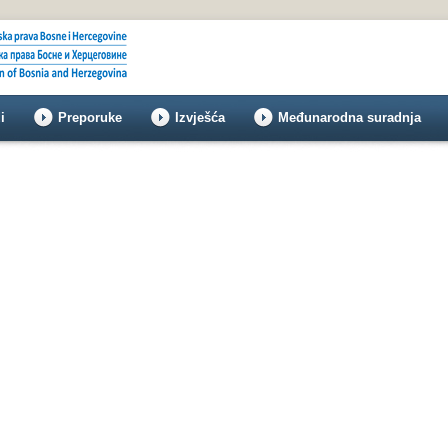
i
Preporuke
Izvješća
Međunarodna suradnja