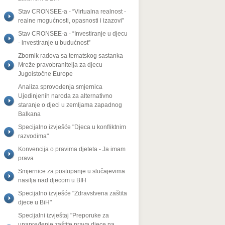
Stav CRONSEE-a - “Virtualna realnost -
realne mogućnosti, opasnosti i izazovi”
Stav CRONSEE-a - “Investiranje u djecu
- investiranje u budućnost”
Zbornik radova sa tematskog sastanka
Mreže pravobranitelja za djecu
Jugoistočne Europe
Analiza sprovođenja smjernica
Ujedinjenih naroda za alternativno
staranje o djeci u zemljama zapadnog
Balkana
Specijalno izvješće "Djeca u konfliktnim
razvodima"
Konvencija o pravima djeteta - Ja imam
prava
Smjernice za postupanje u slučajevima
nasilja nad djecom u BIH
Specijalno izvješće "Zdravstvena zaštita
djece u BiH"
Specijalni izvještaj "Preporuke za
unapređenje zaštite prava djece na