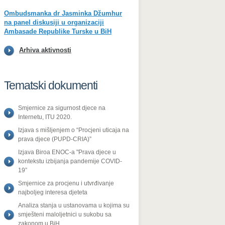
Ombudsmanka dr Jasminka Džumhur
na panel diskusiji u organizaciji
Ambasade Republike Turske u BiH
Arhiva aktivnosti
Tematski dokumenti
Smjernice za sigurnost djece na
Internetu, ITU 2020.
Izjava s mišljenjem o “Procjeni uticaja na
prava djece (PUPD-CRIA)”
Izjava Biroa ENOC-a "Prava djece u
kontekstu izbijanja pandemije COVID-
19”
Smjernice za procjenu i utvrđivanje
najboljeg interesa djeteta
Analiza stanja u ustanovama u kojima su
smješteni maloljetnici u sukobu sa
zakonom u BiH