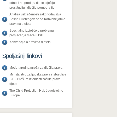
odnosi na prodaju djece, dječiju
prostituciju i djećiju pornografiju
Analiza usklađenosti zakonodavstva
Bosne i Hercegovine sa Konvencijom o
pravima djeteta
Specijalno izvješće o problemu
prosjačenja djece u BiH
Konvencija o pravima djeteta
Spoljašnji linkovi
Međunarodna mreža za dječija prava
Ministarstvo za ljudska prava i izbjeglice
BiH - Brošure iz oblasti zaštite prava
djece
The Child Protection Hub Jugoistočne
Europe