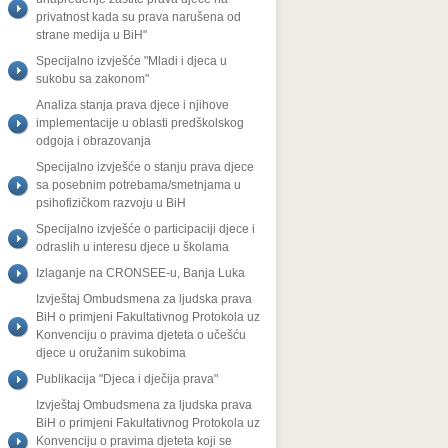
privatnost kada su prava narušena od
strane medija u BiH"
Specijalno izvješće "Mladi i djeca u
sukobu sa zakonom"
Analiza stanja prava djece i njihove
implementacije u oblasti predškolskog
odgoja i obrazovanja
Specijalno izvješće o stanju prava djece
sa posebnim potrebama/smetnjama u
psihofizičkom razvoju u BiH
Specijalno izvješće o participaciji djece i
odraslih u interesu djece u školama
Izlaganje na CRONSEE-u, Banja Luka
Izvještaj Ombudsmena za ljudska prava
BiH o primjeni Fakultativnog Protokola uz
Konvenciju o pravima djeteta o učešću
djece u oružanim sukobima
Publikacija "Djeca i dječija prava"
Izvještaj Ombudsmena za ljudska prava
BiH o primjeni Fakultativnog Protokola uz
Konvenciju o pravima djeteta koji se