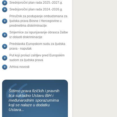
Srednjoročni plan rada 2025.-2027.g.
Srednjoročni plan rada 2024.-2026.g.
Priručnik za postupanje ombudsmana za
ljudska prava Bosne i Hercegovine u
predmetima diskriminacije
Smjernice za ispunjavanje obrasca žalbe
iz oblasti diskriminacije
Predstavka Europskom sudu za ljudska
prava - naputak
Put koji prolazi zahtjev pred Europskim
sudom za ljudska prava
Arhiva novosti
Štitimo prava fizičkih i pravnih
lica sukladno Ustavu BiH i
međunarodnim sporazumima
koji se nalaze u dodatku
Ustava...