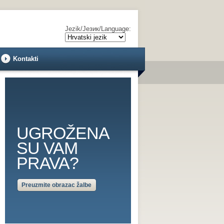
Jezik/Језик/Language:
Kontakti
UGROŽENA
SU VAM
PRAVA?
Preuzmite obrazac žalbe