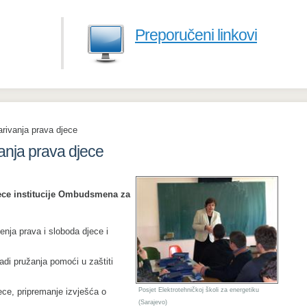
Preporučeni linkovi
arivanja prava djece
anja prava djece
jece institucije Ombudsmena za
šenja prava i sloboda djece i
adi pružanja pomoći u zaštiti
ece, pripremanje izvješća o
Posjet Elektrotehničkoj školi za energetiku
(Sarajevo)