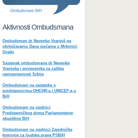
Ombudsmani BiH
Aktivnosti Ombudsmana
Ombudsman dr Nevenko Vranješ na
obilježavanju Dana sjećanja u Mrkonjić
Gradu
Sastanak ombudsmana dr Nevenka
Vranješa i povjerenika za zaštitu
ravnopravnosti Srbije
Ombudsmani na sastanku s
predstavnicima OHCHR-a i UNICEF-a u
BiH
Ombudsmani na sjednici
Predstavničkog doma Parlamentarne
skupštine BiH
Ombudsmani na sjednici Zajedničke
komisije za ljudska prava PSBiH