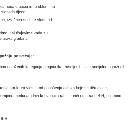
udsmena o uočenim problemima
 i sloboda djece,
ne, izvršne i sudske vlasti od
sebno u slučajevima kada su
e prava građana.
 pažnju posvećuje:
bno ugroženih kategorija prognanika, raseljenih lica i socijalno ugroženih
ranja struktura vlasti kod donošenja odluka koje se tiču djece;
primjenu međunarodnih konvencija ratificiranih od strane BiH, posebno
 BiH