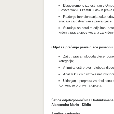
Blagovremeno izvješćivanje Omb
u ostvarivanju i zaštiti ljudskih prava
Praćenje funkcioniranja zakonodav
značaja za ostvarivanje prava djece,
Surađnju sa ostalim odjelima, po
kršenja prava djece vezana za kršenj
Odjel za praćenje prava djece posebnu
Zaštiti prava i sloboda djece, pose
kategorija;
Afirmiranosti prava i sloboda djece
Analizi ključnih uzroka nefunkcioni
Uklanjanju prepreka za dosljednu 
Konvencije o pravima djeteta.
Šefica odjela/pomoćnica Ombudsmana
Aleksandra Marin - Diklić
Stručna savjetnica