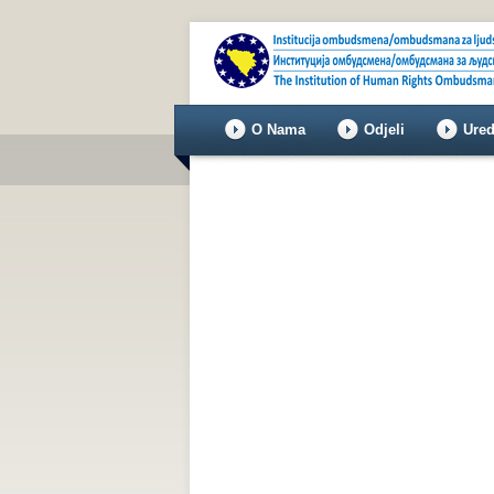
O Nama
Odjeli
Ured