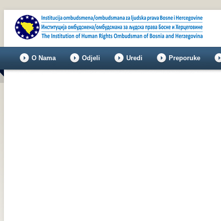
O Nama
Odjeli
Uredi
Preporuke