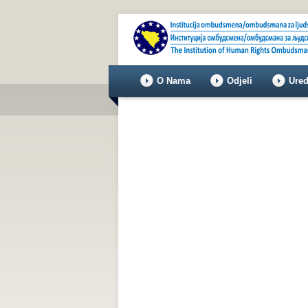
O Nama
Odjeli
Ured