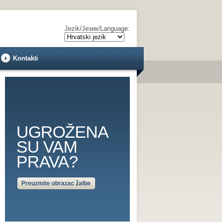
Jezik/Језик/Language:
Kontakti
UGROŽENA
SU VAM
PRAVA?
Preuzmite obrazac žalbe