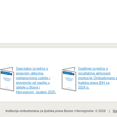
Specijalno izvješće o
Godišnje izvješće o
pojavnim oblicima,
rezultatima aktivnosti
mehanizmima zaštite i
institucije Ombudsmana 
prevencije od nasilja u
ljudska prava BiH za
obitelji u Bosni i
2024.g.
Hercegovini, studeni 2025.
Institucija ombudsmana za ljudska prava Bosne i Hercegovine  © 2026    |    
Ma