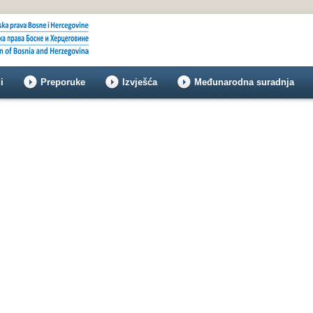
i
Preporuke
Izvješća
Međunarodna suradnja