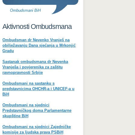
Ombudsmani BiH
Aktivnosti Ombudsmana
Ombudsman dr Nevenko Vranješ na
obilježavanju Dana sjećanja u Mrkonjić
Gradu
Sastanak ombudsmana dr Nevenka
Vranješa i povjerenika za zaštitu
ravnopravnosti Srbije
Ombudsmani na sastanku s
predstavnicima OHCHR-a i UNICEF-a u
BiH
Ombudsmani na sjednici
Predstavničkog doma Parlamentarne
skupštine BiH
Ombudsmani na sjednici Zajedničke
komisije za ljudska prava PSBiH