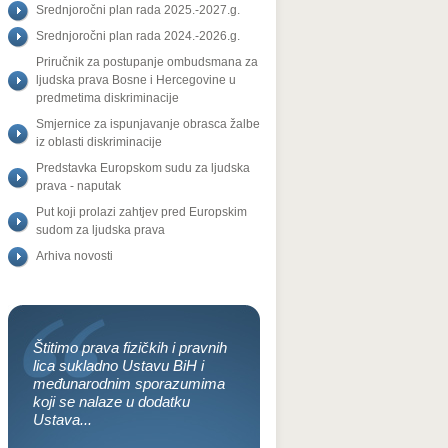
Srednjoročni plan rada 2025.-2027.g.
Srednjoročni plan rada 2024.-2026.g.
Priručnik za postupanje ombudsmana za
ljudska prava Bosne i Hercegovine u
predmetima diskriminacije
Smjernice za ispunjavanje obrasca žalbe
iz oblasti diskriminacije
Predstavka Europskom sudu za ljudska
prava - naputak
Put koji prolazi zahtjev pred Europskim
sudom za ljudska prava
Arhiva novosti
Štitimo prava fizičkih i pravnih
lica sukladno Ustavu BiH i
međunarodnim sporazumima
koji se nalaze u dodatku
Ustava...