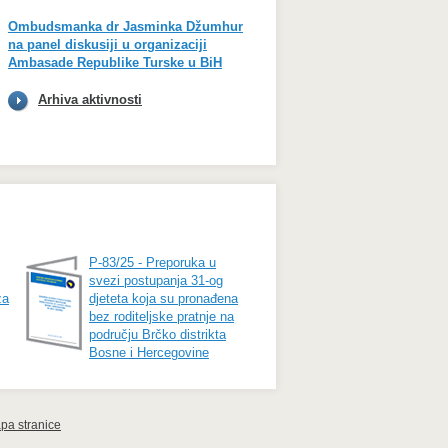
Ombudsmanka dr Jasminka Džumhur
na panel diskusiji u organizaciji
Ambasade Republike Turske u BiH
Arhiva aktivnosti
P-83/25 - Preporuka u
svezi postupanja 31-og
za
djeteta koja su pronađena
bez roditeljske pratnje na
području Brčko distrikta
Bosne i Hercegovine
pa stranice