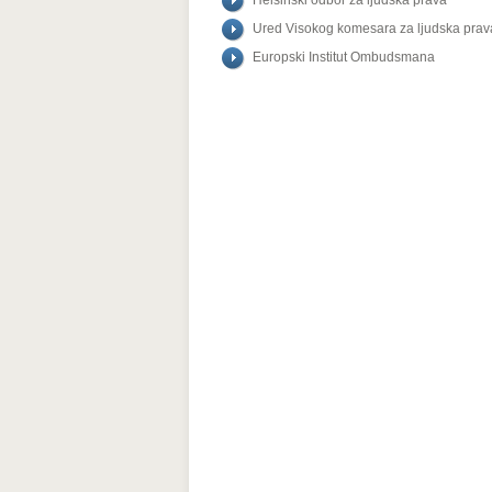
Helsinški odbor za ljudska prava
Ured Visokog komesara za ljudska prav
Europski Institut Ombudsmana