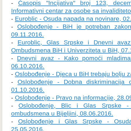
-
Časopis "Incijativa" broj 123, dece
Informativni centar za osobe sa invaliditet
-
Euroblic - Osuda napada na novinare, 02
-
Oslobođenje - BiH je potreban zakon 
09.11.2016.
-
Euroblic, Glas Srpske i Dnevni ava
Ombudsmena BiH i Univerziteta u BiH, 07.
-
Dnevni avaz - Kako pomoći mladim
06.10.2016.
-
Oslobođenje - Djeca u BiH trebaju bolju z
-
Oslobođenje - Dobna diskriminacija o
01.10.2016.
-
Oslobođenje - Pravo na informacije, 28.0
-
Oslobođenje, Blic i Glas Srpske -
ombudsmena u Bijeljini, 08.06.2016.
-
Oslobođenje i Glas Srpske - Osud
25.05.2016.