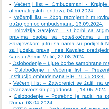
-
Večernji list – Ombudsmani - Krajnje
alimenaticjskih fondova, 04.10.2024.
-
Večernji list – Zbog razmjernih mirovina
tražio pomoć ombudsmana, 16.09.2024.
-
Televizija Sarajevo – O borbi sa stigm
pravima osoba sa poteškoćama u raz
Sarajevskom jutru sa nama su podijelili
za ljudska prava, Ines Kavalec predsjed
šansu i Admir Mulić, 27.08.2024.
-
Oslobođenje – Ljute borbe samohrane ma
-
Oslobođenje i Večernji list – Prezen
Institucije ombudsmana BiH, 21.05.2024.
-
Večernji list – Zatvorenici se žalili na u
izvanzavodskih pogodnosti..., 14.05.2024.
-
Oslobođenje – Potrebno je raditi na po
Roma, 08.04.2024.