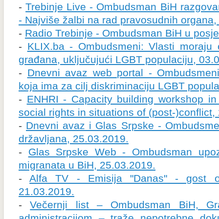
-
Trebinje Live - Ombudsman BiH razgova
- Najviše žalbi na rad pravosudnih organa,
-
Radio Trebinje - Ombudsman BiH u posjet
-
KLIX.ba - Ombudsmeni: Vlasti moraju o
građana, uključujući LGBT populaciju, 03.
-
Dnevni avaz web portal - Ombudsmeni
koja ima za cilj diskriminaciju LGBT popula
-
ENHRI - Capacity building workshop i
social rights in situations of (post-)conflict
-
Dnevni avaz i Glas Srpske - Ombudsmen
državljana, 25.03.2019.
-
Glas Srpske Web - Ombudsman upozor
migranata u BiH, 25.03.2019.
-
Alfa TV - Emisija "Danas" - gost 
21.03.2019.
-
Večernji list – Ombudsman BiH, Gr
administracijom – traže nepotrebne do