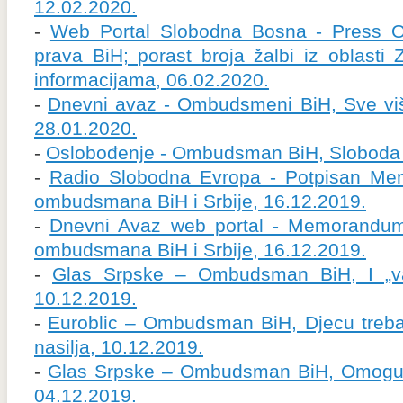
12.02.2020.
-
Web Portal Slobodna Bosna - Press
prava BiH; porast broja žalbi iz oblasti
informacijama, 06.02.2020.
-
Dnevni avaz - Ombudsmeni BiH, Sve više
28.01.2020.
-
Oslobođenje - Ombudsman BiH, Sloboda i 
-
Radio Slobodna Evropa - Potpisan M
ombudsmana BiH i Srbije, 16.12.2019.
-
Dnevni Avaz web portal - Memorandum
ombudsmana BiH i Srbije, 16.12.2019.
-
Glas Srpske – Ombudsman BiH, I „vas
10.12.2019.
-
Euroblic – Ombudsman BiH, Djecu treba v
nasilja, 10.12.2019.
-
Glas Srpske – Ombudsman BiH, Omogući
04.12.2019.