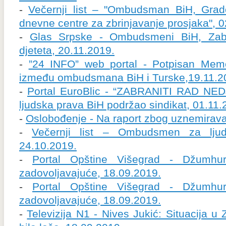
-
Večernji list – "Ombudsman BiH, Grado
dnevne centre za zbrinjavanje prosjaka", 
-
Glas Srpske - Ombudsmeni BiH, Zabra
djeteta, 20.11.2019.
-
”24 INFO” web portal - Potpisan Mem
između ombudsmana BiH i Turske,19.11.2
-
Portal EuroBlic - “ZABRANITI RAD N
ljudska prava BiH podržao sindikat, 01.11.
-
Oslobođenje - Na raport zbog uznemirava
-
Večernji list – Ombudsmen za lju
24.10.2019.
-
Portal Opštine Višegrad - Džumhur
zadovoljavajuće, 18.09.2019.
-
Portal Opštine Višegrad - Džumhur
zadovoljavajuće, 18.09.2019.
-
Televizija N1 - Nives Jukić: Situacija u