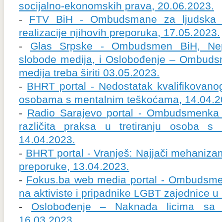
socijalno-ekonomskih prava, 20.06.2023.
-
FTV BiH - Ombudsmane za ljudska p
realizacije njihovih preporuka, 17.05.2023.
-
Glas Srpske - Ombudsmen BiH, Nepri
slobode medija, i Oslobođenje – Ombuds
medija treba širiti 03.05.2023.
-
BHRT portal - Nedostatak kvalifikovano
osobama s mentalnim teškoćama, 14.04.2
-
Radio Sarajevo portal - Ombudsmenka
različita praksa u tretiranju osoba s
14.04.2023.
-
BHRT portal - Vranješ: Najjači mehani
preporuke, 13.04.2023.
-
Fokus.ba web media portal - Ombudsmeni
na aktiviste i pripadnike LGBT zajednice u
-
Oslobođenje – Naknada licima sa i
16.03.2023.