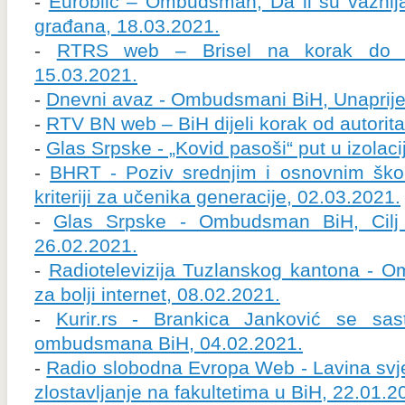
-
Euroblic – Ombudsman, Da li su važnija 
građana, 18.03.2021.
-
RTRS web – Brisel na korak do u
15.03.2021.
-
Dnevni avaz - Ombudsmani BiH, Unaprijed
-
RTV BN web – BiH dijeli korak od autorit
-
Glas Srpske - „Kovid pasoši“ put u izolaci
-
BHRT - Poziv srednjim i osnovnim šk
kriteriji za učenika generacije, 02.03.2021.
-
Glas Srpske - Ombudsman BiH, Cilj z
26.02.2021.
-
Radiotelevizija Tuzlanskog kantona - 
za bolji internet, 08.02.2021.
-
Kurir.rs - Brankica Janković se sas
ombudsmana BiH, 04.02.2021.
-
Radio slobodna Evropa Web - Lavina sv
zlostavljanje na fakultetima u BiH, 22.01.2