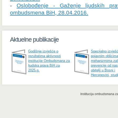
-
Oslobođenje - Gaženje ljudskih prava
ombudsmena BiH, 28.04.2016.
Aktuelne publikacije
Godišnje izvješće o
Specijalno izvješ
rezultatima aktivnosti
pojavnim oblicima
institucije Ombudsmana za
mehanizmima zašt
ljudska prava BiH za
prevencije od nasi
2025.g.
obitelji u Bosni i
Hercegovini, stud
Institucija ombudsmana za 