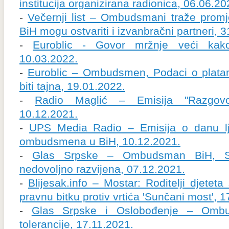
institucija organizirana radionica, 06.06.20
-
Večernji list – Ombudsmani traže promj
BiH mogu ostvariti i izvanbračni partneri, 
-
Euroblic - Govor mržnje veći kako 
10.03.2022.
-
Euroblic – Ombudsmen, Podaci o plat
biti tajna, 19.01.2022.
-
Radio Maglić – Emisija "Razgov
10.12.2021.
-
UPS Media Radio – Emisija o danu ljud
ombudsmena u BiH, 10.12.2021.
-
Glas Srpske – Ombudsman BiH, Sv
nedovoljno razvijena, 07.12.2021.
-
Blijesak.info – Mostar: Roditelji djete
pravnu bitku protiv vrtića 'Sunčani most', 
-
Glas Srpske i Oslobođenje – Ombu
tolerancije, 17.11.2021.