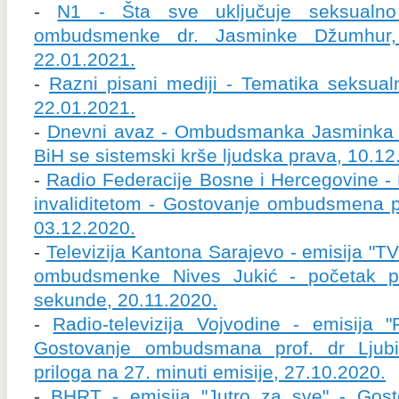
-
N1 - Šta sve uključuje seksualno
ombudsmenke dr. Jasminke Džumhur,
22.01.2021.
-
Razni pisani mediji - Tematika seksualno
22.01.2021.
-
Dnevni avaz - Ombudsmanka Jasminka 
BiH se sistemski krše ljudska prava, 10.12
-
Radio Federacije Bosne i Hercegovine 
invaliditetom - Gostovanje ombudsmena pr
03.12.2020.
-
Televizija Kantona Sarajevo - emisija "
ombudsmenke Nives Jukić - početak p
sekunde, 20.11.2020.
-
Radio-televizija Vojvodine - emisija 
Gostovanje ombudsmana prof. dr Ljubi
priloga na 27. minuti emisije, 27.10.2020.
-
BHRT - emisija "Jutro za sve" - Gos