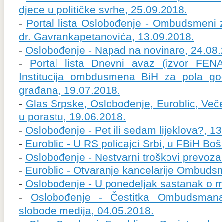
djece u političke svrhe, 25.09.2018.
-
Portal lista Oslobođenje - Ombudsmeni z
dr. Gavrankapetanovića, 13.09.2018.
-
Oslobođenje - Napad na novinare, 24.08
-
Portal lista Dnevni avaz (izvor FEN
Institucija ombdusmena BiH za pola go
građana, 19.07.2018.
-
Glas Srpske, Oslobođenje, Euroblic, Večern
u porastu, 19.06.2018.
-
Oslobođenje - Pet ili sedam lijeklova?, 1
-
Euroblic - U RS policajci Srbi, u FBiH Boš
-
Oslobođenje - Nestvarni troškovi prevoza
-
Euroblic - Otvaranje kancelarije Ombuds
-
Oslobođenje - U ponedeljak sastanak o m
-
Oslobođenje - Čestitka Ombudsman
slobode medija, 04.05.2018.