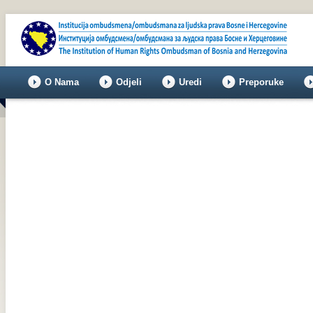
O Nama
Odjeli
Uredi
Preporuke