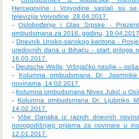
Hercegovine i Vojvodine sastali su 
televizija Vojvodine, 28.04.2017.
-
Oslobođenje i Glas Srpske - Prezenti
ombudsmana za 2016. godinu, 19.04.2017
-
Dnevnik Unsko-sanskog kantona - Posje
uredovnih dana u Bihaću - start priloga 
16.03.2017.
-
Deutsche Welle, Vršnjačko nasilje – poša
-
Kolumna ombudsmana Dr. Jasminke
novinama, 14.02.2017.
-
Kolumna ombudsmana Nives Jukić u Oslo
-
Kolumna ombudsmana Dr. Ljubinko Mit
14.02.2017.
-
Više članaka iz raznih dnevnih novin
novogodišnjeg prijema za novinare u ins
12.01.2017.