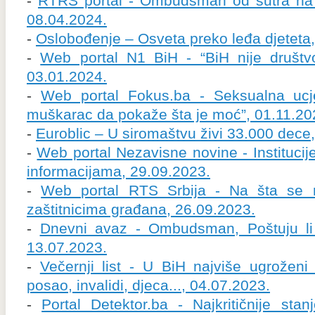
-
RTRS portal - Ombudsman od sutra na 
08.04.2024.
-
Oslobođenje – Osveta preko leđa djeteta
-
Web portal N1 BiH - “BiH nije društvo 
03.01.2024.
-
Web portal Fokus.ba - Seksualna uc
muškarac da pokaže šta je moć”, 01.11.20
-
Euroblic – U siromaštvu živi 33.000 dece
-
Web portal Nezavisne novine - Institucij
informacijama, 29.09.2023.
-
Web portal RTS Srbija - Na šta se n
zaštitnicima građana, 26.09.2023.
-
Dnevni avaz - Ombudsman, Poštuju li
13.07.2023.
-
Večernji list - U BiH najviše ugrožen
posao, invalidi, djeca..., 04.07.2023.
-
Portal Detektor.ba - Najkritičnije sta