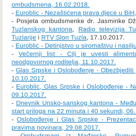
ombudsmena, 16.02.2018.
-
Euroblic - Nezaštićena prava djece u BiH
- Posjeta ombudsmenke dr. Jasminke Dž
Tuzlanskog kantona
,
Radio televizija T
Tuzlarije
i
RTV Slon Tuzla
, 17.10.2017.
-
Euroblic - Detinjstvo u siromaštvu i nasilj
-
Večernji list - Cilj je uvesti aliment
neodgovornog roditelja, 11.10.2017.
-
Glas Srpske i Oslobođenje - Obezbjediti
10.10.2017.
-
Euroblic, Glas Srpske i Oslobođenje - N
09.10.2017.
-
Dnevnik Unsko-sanskog kantona - Međun
start priloga na 22 minuta i 40 sekundi, 06
-
Oslobođenje i Glas Srpske - Prezentaci
pravima novinara, 29.08.2017.
-
Ombudsmani iz Mađarske, Rumuni