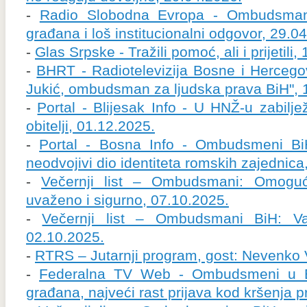
-
Radio Slobodna Evropa - Ombudsman 
građana i loš institucionalni odgovor, 29.0
-
Glas Srpske - Tražili pomoć, ali i prijetili
-
BHRT - Radiotelevizija Bosne i Hercegov
Jukić, ombudsman za ljudska prava BiH", 
-
Portal - Blijesak Info - U HNŽ-u zabilje
obitelji, 01.12.2025.
-
Portal - Bosna Info - Ombudsmeni BiH
neodvojivi dio identiteta romskih zajednica
-
Večernji list – Ombudsmani: Omogući
uvaženo i sigurno, 07.10.2025.
-
Večernji list – Ombudsmani BiH: Važ
02.10.2025.
-
RTRS – Jutarnji program, gost: Nevenko 
-
Federalna TV Web - Ombudsmeni u Bi
građana, najveći rast prijava kod kršenja 