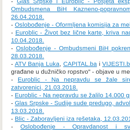
-
Glas Srpske i Euroblic - Posjeta eksp
Ombudsmena BiH Kazneno-popravno
26.04.2018.
-
Oslobođenje - Oformljena komisija za me
-
Euroblic - Život bez lične karte, kriva 
10.04.2018.
-
Oslobođenje - Ombudsmeni BiH pokren
28.03.2018.
-
ATV Banja Luka
,
CAPITAL.ba
i
VIJESTI.
građane u dužničko ropstvo" - objave u me
-
Euroblic - Na nepravdu se žale sirot
zatvorenici, 21.03.2018.
-
Euroblic - Na nepravdu se žalilo 14.000 
-
Glas Srpske - Sudije sude predugo, advok
13.03.2018.
-
Blic - Zaboravljeni iza rešetaka, 12.03.20
-
Oslobođenje - Opravdanost i svrs