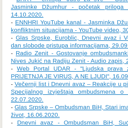
Jasminke Džumhur - početak priloga
14.10.2020.
-
ENNHRI YouTube kanal - Jasminka Džum
konfliktnim situacijama - YouTube video, 3
-
Glas Srpske, Euroblic, Dnevni avaz i V
dan slobode pristupa informacijama, 29.09
-
Radio Zenit - Gostovanje ombudsmank
Nives Jukić na Radiju Zenit - Audio zapis,
-
Web Portal UDAR - "Ljudska prava z
PRIJETNJA JE VIRUS, A NE LJUDI", 16.09
-
Večernji list i Dnevni avaz – Reakcije u
Specijalnog izvještaja ombudsmena o kon
22.07.2020.
-
Glas Srpske – Ombudsman BiH, Stari ima
život, 16.06.2020.
-
Dnevni avaz - Ombudsman BiH, Suđ