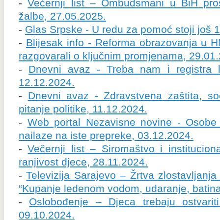
-
Večernji list – Ombudsmani u BiH proš
žalbe, 27.05.2025.
-
Glas Srpske - U redu za pomoć stoji još 1
-
Blijesak info - Reforma obrazovanja u
razgovarali o ključnim promjenama, 29.01
-
Dnevni avaz - Treba nam i registra li
12.12.2024.
-
Dnevni avaz - Zdravstvena zaštita, soc
pitanje politike, 11.12.2024.
-
Web portal Nezavisne novine - Osobe 
nailaze na iste prepreke, 03.12.2024.
-
Večernji list – Siromaštvo i institucio
ranjivost djece, 28.11.2024.
-
Televizija Sarajevo – Žrtva zlostavljanj
“Kupanje ledenom vodom, udaranje, batina
-
Oslobođenje – Djeca trebaju ostvariti
09.10.2024.