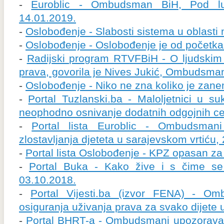
-
Euroblic - Ombudsman BiH, Pod lup
14.01.2019.
-
Oslobođenje - Slabosti sistema u oblasti 
-
Oslobođenje - Oslobođenje je od početka
-
Radijski program RTVFBiH - O ljudskim
prava, govorila je Nives Jukić, Ombudsma
-
Oslobođenje - Niko ne zna koliko je zan
-
Portal Tuzlanski.ba - Maloljetnici u 
neophodno osnivanje dodatnih odgojnih ce
-
Portal lista Euroblic - Ombudsmani
zlostavljanja djeteta u sarajevskom vrtiću,
-
Portal lista Oslobođenje - KPZ opasan za
-
Portal Buka - Kako žive i s čime se
03.10.2018.
-
Portal Vijesti.ba (izvor FENA) - O
osiguranja uživanja prava za svako dijete 
-
Portal BHRT-a - Ombudsmani upozorava