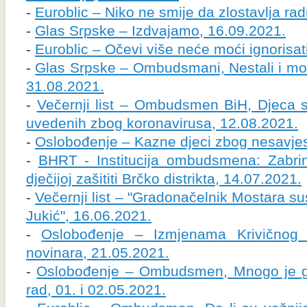
-
Euroblic – Niko ne smije da zlostavlja ra
-
Glas Srpske – Izdvajamo, 16.09.2021.
-
Euroblic – Očevi više neće moći ignorisat
-
Glas Srpske – Ombudsmani, Nestali i mo
31.08.2021.
-
Večernji list – Ombudsmen BiH, Djeca s
uvedenih zbog koronavirusa, 12.08.2021.
-
Oslobođenje – Kazne djeci zbog nesavjesn
-
BHRT - Institucija ombudsmena: Zabri
dječijoj zašititi Brčko distrikta, 14.07.2021.
-
Večernji list – "Gradonačelnik Mostara
Jukić", 16.06.2021.
-
Oslobođenje – Izmjenama Krivičnog 
novinara, 21.05.2021.
-
Oslobođenje – Ombudsmen, Mnogo je g
rad, 01. i 02.05.2021.