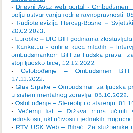
-
Dnevni Avaz web portal - Ombudsmeni 
polju ostvarivanja rodne ravnopravnosti, 0
-
Radiotelevizija Herceg-Bosne – Svjetsk
20.02.2023.
-
Euroblic – UIO BIH godinama zlostavljala
-
Karike.ba - online kuća mladih – Intervj
ombudsmankom BiH za ljudska prava: Iza 
stoji ljudsko biće, 12.12.2022.
-
Oslobođenje – Ombudsmen BiH, Po
17.11.2022.
-
Glas Srpske – Ombudsman za ljudska pr
u sistem mentalnog zdravlja, 08.10.2022.
-
Oslobođenje – Stereotipi o starenju, 01.1
-
Večernji list – Država mora učiniti
jednakosti, uključivosti i jednakih mogućno
-
RTV USK Web – Bihać: Za službenike up