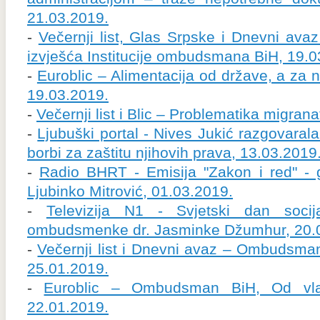
21.03.2019.
-
Večernji list, Glas Srpske i Dnevni ava
izvješća Institucije ombudsmana BiH, 19.0
-
Euroblic – Alimentacija od države, a za 
19.03.2019.
-
Večernji list i Blic – Problematika migran
-
Ljubuški portal - Nives Jukić razgovara
borbi za zaštitu njihovih prava, 13.03.2019
-
Radio BHRT - Emisija "Zakon i red" - 
Ljubinko Mitrović, 01.03.2019.
-
Televizija N1 - Svjetski dan socij
ombudsmenke dr. Jasminke Džumhur, 20.
-
Večernji list i Dnevni avaz – Ombudsman
25.01.2019.
-
Euroblic – Ombudsman BiH, Od vla
22.01.2019.