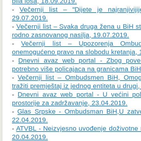
bila loša, 18.09.2019.
-
Večernji list – "Dijete je najranjiviji
29.07.2019.
-
Večernji list – Svaka druga žena u BiH st
rodno zasnovanog nasilja, 19.07.2019.
-
Večernji list – Upozorenja Ombu
onemogućeno pravo na slobodu kretanja, 
-
Dnevni avaz web portal - Zbog poveć
potrebno više policajaca na granicama BiH
-
Večernji list – Ombudsmen BiH, Omog
tražiti premještaj iz jednog entiteta u drugi
-
Dnevni avaz web portal - U većini poli
prostorije za zadržavanje, 23.04.2019.
-
Glas Srpske - Ombudsman BiH,U zatvori
22.04.2019.
-
ATVBL - Neizvjesno uvođenje doživotne r
20.04.2019.